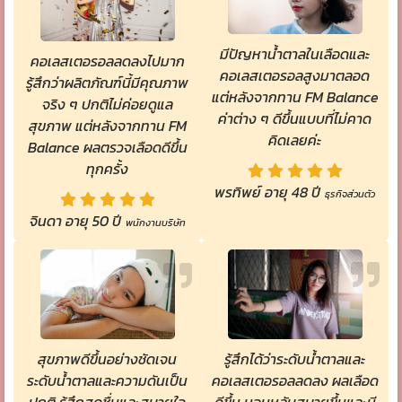
มีปัญหาน้ำตาลในเลือดและ
คอเลสเตอรอลลดลงไปมาก
คอเลสเตอรอลสูงมาตลอด
รู้สึกว่าผลิตภัณฑ์นี้มีคุณภาพ
แต่หลังจากทาน FM Balance
จริง ๆ ปกติไม่ค่อยดูแล
ค่าต่าง ๆ ดีขึ้นแบบที่ไม่คาด
สุขภาพ แต่หลังจากทาน FM
คิดเลยค่ะ
Balance ผลตรวจเลือดดีขึ้น
ทุกครั้ง
พรทิพย์ อายุ 48 ปี
ธุรกิจส่วนตัว
จินดา อายุ 50 ปี
พนักงานบริษัท
สุขภาพดีขึ้นอย่างชัดเจน
รู้สึกได้ว่าระดับน้ำตาลและ
ระดับน้ำตาลและความดันเป็น
คอเลสเตอรอลลดลง ผลเลือด
ปกติ รู้สึกสดชื่นและสบายใจ
ดีขึ้น นอนหลับสบายขึ้นและมี