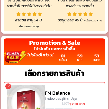
มากขึ้นในการใช้ชีวิตประจำวัน
แรงทำงานมากขึ้น
สายชล อายุ 54 ปี
วรนุช อายุ 49 ปี
พนักงานธนาคาร
ข้าราชการบำนาญ
Promotion & Sale
โปรโมชั่น และการสั่งซื้อ
01
59
52
ชั่วโมง
นาที
วินาที
เลือกรายการสินค้า
FM Balance
1 กล่อง บรรจุ15 แคปซูล
1,677
1,290
บาท