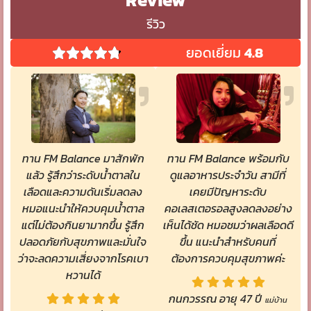
รีวิว
ยอดเยี่ยม
4.8
ทาน FM Balance มาสักพัก
ทาน FM Balance พร้อมกับ
แล้ว รู้สึกว่าระดับน้ำตาลใน
ดูแลอาหารประจำวัน สามีที่
เลือดและความดันเริ่มลดลง
เคยมีปัญหาระดับ
หมอแนะนำให้ควบคุมน้ำตาล
คอเลสเตอรอลสูงลดลงอย่าง
แต่ไม่ต้องกินยามากขึ้น รู้สึก
เห็นได้ชัด หมอชมว่าผลเลือดดี
ปลอดภัยกับสุขภาพและมั่นใจ
ขึ้น แนะนำสำหรับคนที่
ว่าจะลดความเสี่ยงจากโรคเบา
ต้องการควบคุมสุขภาพค่ะ
หวานได้
กนกวรรณ อายุ 47 ปี
แม่บ้าน