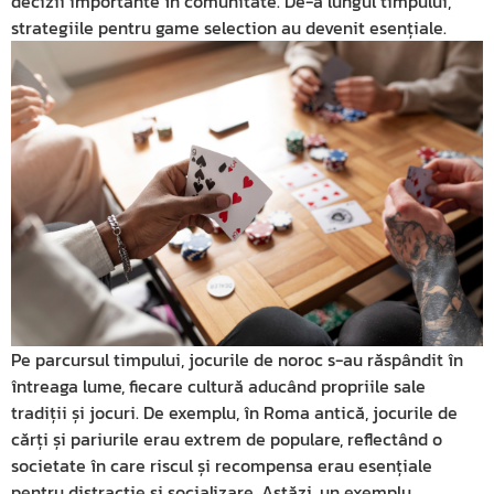
decizii importante în comunitate. De-a lungul timpului,
strategiile pentru game selection au devenit esențiale.
Pe parcursul timpului, jocurile de noroc s-au răspândit în
întreaga lume, fiecare cultură aducând propriile sale
tradiții și jocuri. De exemplu, în Roma antică, jocurile de
cărți și pariurile erau extrem de populare, reflectând o
societate în care riscul și recompensa erau esențiale
pentru distracție și socializare. Astăzi, un exemplu