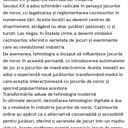
Secolul XX a adus schimbări radicale în peisajul jocurilor
de noroc, cu legalizarea și reglementarea cazinourilor în
numeroase țări. Aceste locații au devenit centres de
divertisment, atrăgând nu doar jucători pasionați, ci și
turiști. Las Vegas, în Statele Unite, a devenit simbolul
cazinourilor, oferind o varietate de jocuri și evenimente
care au revoluționat industria.
De asemenea, tehnologia a început să influențeze jocurile
de noroc în această perioadă, cu introducerea automatelor
de joc și a jocurilor de masă electronice. Aceste inovații au
adus o experiență nouă jucătorilor, transformând modul în
care aceștia interacționează cu jocurile de noroc și
sporind popularitatea acestora.
Transformările aduse de tehnologia modernă
În ultimele decenii, dezvoltarea tehnologiei digitale a dus
la o revoluție în industria jocurilor de noroc. Cazinourile
online au apărut ca o alternativă convenabilă și accesibilă
pentru jucători, oferind o varietate de jocuri într-un mediu
virtual. Aceste platforme permit accesul la jocuri de noroc