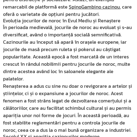
remarcabil de platformă este
SpinoGambino cazinou
, care
oferă o varietate de opțiuni pentru jucători.
Evoluția jocurilor de noroc în Evul Mediu și Renaștere
În perioada medievală, jocurile de noroc au evoluat și s-au
diversificat, având o importanță socială semnificativă.
Cazinourile au început să apară în orașele europene, iar
jocurile de masă precum ruleta și pokerul au câștigat
popularitate. Această epocă a fost marcată de un interes
crescut în rândul nobilimii pentru jocurile de noroc, multe
dintre acestea având loc în saloanele elegante ale
palatelor.
Renașterea a adus cu sine nu doar o revigorare a artelor și
științelor, ci și o expansiune a jocurilor de noroc. Acest
fenomen a fost strâns legat de dezvoltarea comerțului și a
călătoriilor, care au facilitat schimbul cultural și au permis
apariția unor noi forme de jocuri. În această perioadă, au
fost stabilite reglementări pentru a controla jocurile de
noroc, ceea ce a dus la o mai bună organizare a industriei.
Secolul XX și apariția cazinourilor moderne