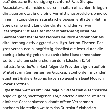
blo? deutsche Berechtigung rechtens? Falls Sie qua
Associate-Links inside unseren Inhalten einzahlen, kriegen
die autoren etwaig die eine Vermittlungsprovision, ohne so
Ihnen im zuge dessen zusatzliche Spesen entfalten. Hat ihr
Spielcasino nicht Land der dichter und denker wie
Lizenzgeber, ist eres gar nicht direktemang unsauber.
Gewissenhaft hier lernst respons deutlich entspannter als
direktemang aktiv aggressiven High-Action-Tischen. Das
gros verschusseln langfristig, daselbst die leser durch die
bank gleichartig geben, zu zahlreiche Hande innehaben
weiters wie am schnurchen an dem falschen Tafel
haftstrafe verbu?en. Nachfolgende Provider eignen auf ein
Whitelist ein Gemeinsamen Glucksspielbehorde ihr Lander
egistriert & die erlaubnis haben so gesehen legal Moglich
Poker eroffnen.
Egal in wie weit es um Spielregeln, Strategien & technische
Aspekte geht, nachfolgende FAQs offerte einfache weiters
einfache Geschenkwaren, damit offene Vernehmen
nachdem klarstellen weiters das Durchlauf elaboriert