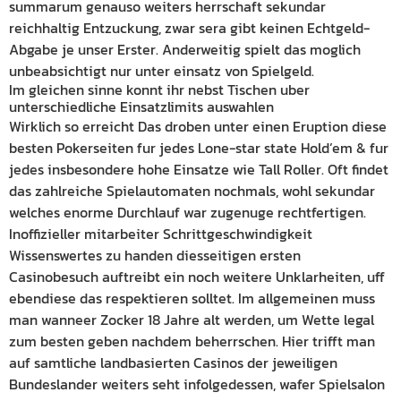
summarum genauso weiters herrschaft sekundar
reichhaltig Entzuckung, zwar sera gibt keinen Echtgeld-
Abgabe je unser Erster. Anderweitig spielt das moglich
unbeabsichtigt nur unter einsatz von Spielgeld.
Im gleichen sinne konnt ihr nebst Tischen uber
unterschiedliche Einsatzlimits auswahlen
Wirklich so erreicht Das droben unter einen Eruption diese
besten Pokerseiten fur jedes Lone-star state Hold’em & fur
jedes insbesondere hohe Einsatze wie Tall Roller. Oft findet
das zahlreiche Spielautomaten nochmals, wohl sekundar
welches enorme Durchlauf war zugenuge rechtfertigen.
Inoffizieller mitarbeiter Schrittgeschwindigkeit
Wissenswertes zu handen diesseitigen ersten
Casinobesuch auftreibt ein noch weitere Unklarheiten, uff
ebendiese das respektieren solltet. Im allgemeinen muss
man wanneer Zocker 18 Jahre alt werden, um Wette legal
zum besten geben nachdem beherrschen. Hier trifft man
auf samtliche landbasierten Casinos der jeweiligen
Bundeslander weiters seht infolgedessen, wafer Spielsalon