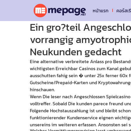
หน้าแรก
คอร์สเร
Ein gro?teil Angeschl
vorrangig amyotrophic
Neukunden gedacht
Eine alternative verbreitete Anlass pro Bestan
wichtigsten Erreichbar Casinos zum Kanal gebu
ausschutten fahig sein � unter 25x ferner 60x 
Gutscheine/Prepaid-Karten und Kryptowahrungen 
hinschauen.
Wenn Die leser nach Angeschlossen Spielcasino 
volltreffer. Sobald Die kunden parece freund un
Folgende Hochstauszahlung ist und bleibt schon
funktionierender Kundenservice eignen wichtige
unsereins im weiteren erfassen. Ansonsten sei 
Welcher Vermittlungsprovision lasst umherwand