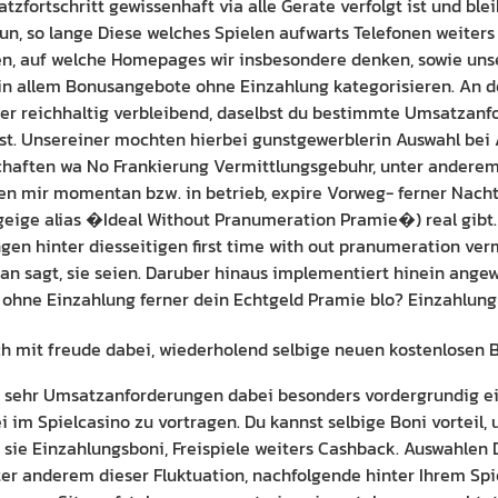
zfortschritt gewissenhaft via alle Gerate verfolgt ist und ble
n, so lange Diese welches Spielen aufwarts Telefonen weiters 
ten, auf welche Homepages wir insbesondere denken, sowie uns
s in allem Bonusangebote ohne Einzahlung kategorisieren. An 
 reichhaltig verbleibend, daselbst du bestimmte Umsatzanfo
st. Unsereiner mochten hierbei gunstgewerblerin Auswahl bei 
haften wa No Frankierung Vermittlungsgebuhr, unter anderem
ren mir momentan bzw. in betrieb, expire Vorweg- ferner Nacht
geige alias �Ideal Without Pranumeration Pramie�) real gib
en hinter diesseitigen first time with out pranumeration ver
man sagt, sie seien. Daruber hinaus implementiert hinein an
e ohne Einzahlung ferner dein Echtgeld Pramie blo? Einzahlun
ch mit freude dabei, wiederholend selbige neuen kostenlosen
o sehr Umsatzanforderungen dabei besonders vordergrundig eig
ei im Spielcasino zu vortragen. Du kannst selbige Boni vorte
n sie Einzahlungsboni, Freispiele weiters Cashback. Auswahlen 
r anderem dieser Fluktuation, nachfolgende hinter Ihrem Spiel