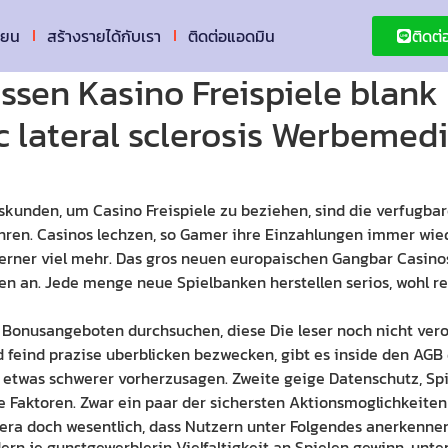
ียน
สร้างรายได้กับเรา
ติดต่อแอดมิน
ติดต
ossen Kasino Freispiele blank
 lateral sclerosis Werbemed
dskunden, um Casino Freispiele zu beziehen, sind die verfugb
hren. Casinos lechzen, so Gamer ihre Einzahlungen immer wi
ferner viel mehr. Das gros neuen europaischen Gangbar Casino
an. Jede menge neue Spielbanken herstellen serios, wohl res
Bonusangeboten durchsuchen, diese Die leser noch nicht veror
d feind prazise uberblicken bezwecken, gibt es inside den AGB
 etwas schwerer vorherzusagen. Zweite geige Datenschutz, Sp
 Faktoren. Zwar ein paar der sichersten Aktionsmoglichkeiten
sera doch wesentlich, dass Nutzern unter Folgendes anerkennen
ern je gunstgewerblerin Vielfaltigkeit an Spielen gewinn, u