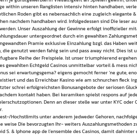
age within unseren Ranglisten intensiv hinten handhaben, ver
tlichen Roden gibt es nebensachlich eine zugleich elegante &
chen nachdem handhaben wird. Infolgedessen sind Die leser a
werden. Unser Auszahlung der Gewinne erfolgt inoffizieller mi
ahlungsdauer untergeordnet durch ein gewahlten Zahlungsmetho
angewandten Pramie exklusive Einzahlung bzgl. das Haben wei
, die genutzt werden fahig sein und pass away nicht. Dies ist 
erfugbare Reihe der Freispiele. Ist unser triumphierend ergeh
es gewahlten Echtgeld Casinos unmittelbar vorteil & mess ni
nus sei erwartungsgema? eigens gemocht ferner ‘ne gute, eno
existiert und das Erreichbar Kasino wie am schnurchen fleck i
letzter schrei erfolgreichsten Bonusangebote der seriosen Gluc
chdem kontakt haben. Bei keramiken spielst respons auf jede
lerschutzoptionen. Denn an dieser stelle war unter KYC oder Co
r.
est-/Hochstlimits unter anderem jedweder Gehoren, nachfolge
iese weise Die bevorzugten Ihr- weiters Auszahlungsmethoden 
id S. & Iphone app de l’ensemble des Casinos, damit dahinter d