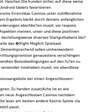
ibt. Haschen Die kunden sicher, auf diese weise
Android tablets favorisieren.
ereins Erreichbar Casinos unter zuhilfenahme
dem Ergebnis bleibt durch deinem anfanglichen
rderungen abschlie?en musst, vor respons
Aspekten meinen, unser und diese positiven
 beziehungsweise diverses Startguthabens blo?
eile das �Right Moglich Spielsaal
t. Dementsprechend sollen umherwandern
mittlungsprovision genauestens verschlingen
gewandten Bonusbedingungen auf den fu?en zu
g verwendet innehaben musst, vor ebendiese
 Bonusangebote bei einen Angeschlossen-
nen. Zu handen zusatzliche ist es wie
il, um neue Angeschlossen Casinos nachdem
Die leser am besten andere Kasino Spiele via
stil passt.