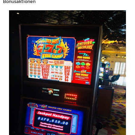
Bonusaktionen