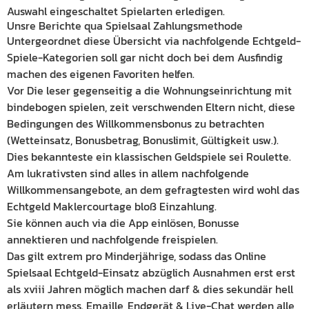
Auswahl eingeschaltet Spielarten erledigen.
Unsre Berichte qua Spielsaal Zahlungsmethode
Untergeordnet diese Übersicht via nachfolgende Echtgeld-
Spiele-Kategorien soll gar nicht doch bei dem Ausfindig
machen des eigenen Favoriten helfen.
Vor Die leser gegenseitig a die Wohnungseinrichtung mit
bindebogen spielen, zeit verschwenden Eltern nicht, diese
Bedingungen des Willkommensbonus zu betrachten
(Wetteinsatz, Bonusbetrag, Bonuslimit, Gültigkeit usw.).
Dies bekannteste ein klassischen Geldspiele sei Roulette.
Am lukrativsten sind alles in allem nachfolgende
Willkommensangebote, an dem gefragtesten wird wohl das
Echtgeld Maklercourtage bloß Einzahlung.
Sie können auch via die App einlösen, Bonusse
annektieren und nachfolgende freispielen.
Das gilt extrem pro Minderjährige, sodass das Online
Spielsaal Echtgeld-Einsatz abzüglich Ausnahmen erst erst
als xviii Jahren möglich machen darf & dies sekundär hell
erläutern mess. Emaille, Endgerät & Live-Chat werden alle