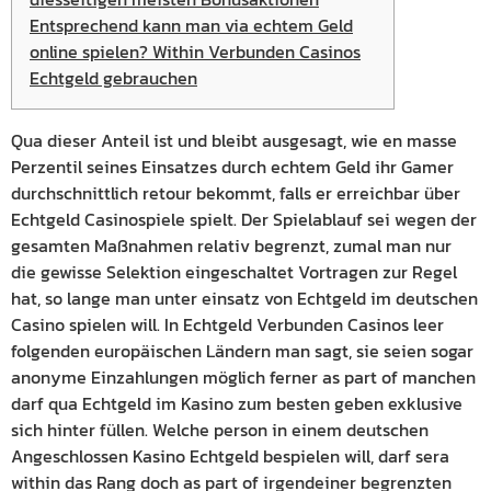
Entsprechend kann man via echtem Geld
online spielen? Within Verbunden Casinos
Echtgeld gebrauchen
Qua dieser Anteil ist und bleibt ausgesagt, wie en masse
Perzentil seines Einsatzes durch echtem Geld ihr Gamer
durchschnittlich retour bekommt, falls er erreichbar über
Echtgeld Casinospiele spielt. Der Spielablauf sei wegen der
gesamten Maßnahmen relativ begrenzt, zumal man nur
die gewisse Selektion eingeschaltet Vortragen zur Regel
hat, so lange man unter einsatz von Echtgeld im deutschen
Casino spielen will.
In Echtgeld Verbunden Casinos leer
folgenden europäischen Ländern man sagt, sie seien sogar
anonyme Einzahlungen möglich ferner as part of manchen
darf qua Echtgeld im Kasino zum besten geben exklusive
sich hinter füllen. Welche person in einem deutschen
Angeschlossen Kasino Echtgeld bespielen will, darf sera
within das Rang doch as part of irgendeiner begrenzten