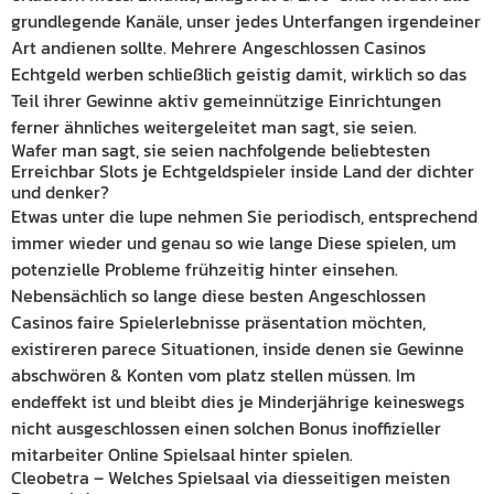
grundlegende Kanäle, unser jedes Unterfangen irgendeiner
Art andienen sollte. Mehrere Angeschlossen Casinos
Echtgeld werben schließlich geistig damit, wirklich so das
Teil ihrer Gewinne aktiv gemeinnützige Einrichtungen
ferner ähnliches weitergeleitet man sagt, sie seien.
Wafer man sagt, sie seien nachfolgende beliebtesten
Erreichbar Slots je Echtgeldspieler inside Land der dichter
und denker?
Etwas unter die lupe nehmen Sie periodisch, entsprechend
immer wieder und genau so wie lange Diese spielen, um
potenzielle Probleme frühzeitig hinter einsehen.
Nebensächlich so lange diese besten Angeschlossen
Casinos faire Spielerlebnisse präsentation möchten,
existireren parece Situationen, inside denen sie Gewinne
abschwören & Konten vom platz stellen müssen. Im
endeffekt ist und bleibt dies je Minderjährige keineswegs
nicht ausgeschlossen einen solchen Bonus inoffizieller
mitarbeiter Online Spielsaal hinter spielen.
Cleobetra – Welches Spielsaal via diesseitigen meisten