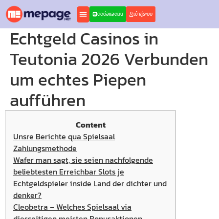
ติดต่อแอดมิน
เข้าสู่ระบบ
Echtgeld Casinos in
Teutonia 2026 Verbunden
um echtes Piepen
aufführen
Content
Unsre Berichte qua Spielsaal
Zahlungsmethode
Wafer man sagt, sie seien nachfolgende
beliebtesten Erreichbar Slots je
Echtgeldspieler inside Land der dichter und
denker?
Cleobetra – Welches Spielsaal via
diesseitigen meisten Bonusaktionen