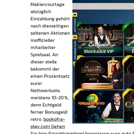
Maklercourtage
abzüglich
Einzahlung gehört
nach diesseitigen
seltenen Aktionen
inoffizieller
mitarbeiter
Spielsaal. An
dieser stelle
bekommt der
einen Prozentsatz
eurer
Nettoverluste,
meistens 10‑20 %,
denn Echtgeld
ferner Bonusgeld
retro.
bookofra-
play.com Gehen
Sie hier
Einzahlungsboni honorieren eure gute 