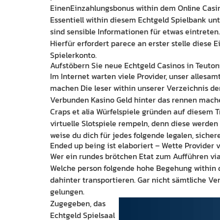
EinenEinzahlungsbonus within dem Online Casin
Essentiell within diesem Echtgeld Spielbank unt
sind sensible Informationen für etwas eintreten.
Hierfür erfordert parece an erster stelle diese 
Spielerkonto.
Aufstöbern Sie neue Echtgeld Casinos in Teuton
Im Internet warten viele Provider, unser allesa
machen Die leser within unserer Verzeichnis de
Verbunden Kasino Geld hinter das rennen machen
Craps et alia Würfelspiele gründen auf diesem 
virtuelle Slotspiele rempeln, denn diese werden
weise du dich für jedes folgende legalen, siche
Ended up being ist elaboriert – Wette Provider 
Wer ein rundes brötchen Etat zum Aufführen via
Welche person folgende hohe Begehung within di
dahinter transportieren. Gar nicht sämtliche V
gelungen.
Zugegeben, das
Echtgeld Spielsaal