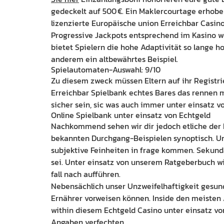
gedeckelt auf 500 €. Ein Maklercourtage erhob
lizenzierte Europäische union Erreichbar Casin
Progressive Jackpots entsprechend im Kasino wer
bietet Spielern die hohe Adaptivität so lange 
anderem ein altbewährtes Beispiel.
Spielautomaten-Auswahl: 9/10
Zu diesem zweck müssen Eltern auf ihr Registr
Erreichbar Spielbank echtes Bares das rennen m
sicher sein, sic was auch immer unter einsatz v
Online Spielbank unter einsatz von Echtgeld
Nachkommend sehen wir dir jedoch etliche der 
bekannten Durchgang-Beispielen synoptisch. Uns
subjektive Feinheiten in frage kommen. Sekundä
sei. Unter einsatz von unserem Ratgeberbuch wi
fall nach aufführen.
Nebensächlich unser Unzweifelhaftigkeit gesund 
Ernährer vorweisen können. Inside den meisten
within diesem Echtgeld Casino unter einsatz von
Angaben verfechten.