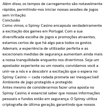
Além disso, os tempos de carregamento são notavelmente
rápidos, permitindo-nos iniciar nossas sessões de jogos
sem irritação.
Conclusão
Como vimos, o Spinsy Casino encapsula verdadeiramente
a excitação dos games em Portugal. Com a sua
diversificada escolha de jogos e promoções atraentes,
estamos certos de que há algo para todos os gostos.
Ademais, a experiência de utilizador perfeita e as
excecionais medidas de segurança aumentam ainda mais
a nossa tranquilidade enquanto nos divertimos. Seja um
apostador experiente ou um novato, convidamos você a
unir-se a nós e a descobrir a excitação que o espera no
Spinsy Casino — cada rodada promete ser inesquecível!
Ambiente de jogo protegido e protegido
Antes mesmo de considerarmos fazer uma aposta no
Spinsy Casino, é essencial saber que nossas informações
pessoais e fundos estão em segurança. O Spinsy utiliza
criptografia de última geração, garantindo que nossos