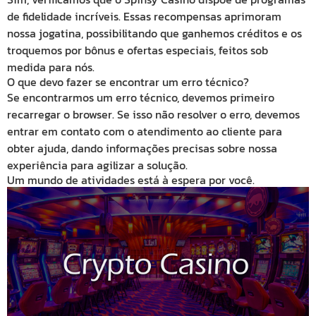
de fidelidade incríveis. Essas recompensas aprimoram
nossa jogatina, possibilitando que ganhemos créditos e os
troquemos por bônus e ofertas especiais, feitos sob
medida para nós.
O que devo fazer se encontrar um erro técnico?
Se encontrarmos um erro técnico, devemos primeiro
recarregar o browser. Se isso não resolver o erro, devemos
entrar em contato com o atendimento ao cliente para
obter ajuda, dando informações precisas sobre nossa
experiência para agilizar a solução.
Um mundo de atividades está à espera por você.