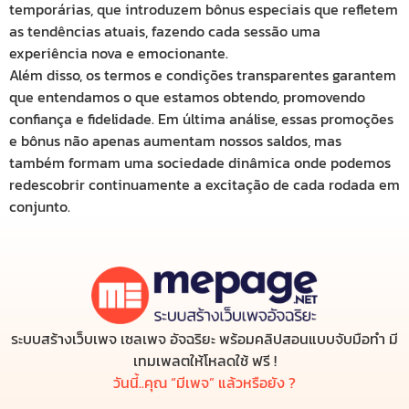
temporárias, que introduzem bônus especiais que refletem
as tendências atuais, fazendo cada sessão uma
experiência nova e emocionante.
Além disso, os termos e condições transparentes garantem
que entendamos o que estamos obtendo, promovendo
confiança e fidelidade. Em última análise, essas promoções
e bônus não apenas aumentam nossos saldos, mas
também formam uma sociedade dinâmica onde podemos
redescobrir continuamente a excitação de cada rodada em
conjunto.
ระบบสร้างเว็บเพจ เซลเพจ อัจฉริยะ พร้อมคลิปสอนแบบจับมือทำ มี
เทมเพลตให้โหลดใช้ ฟรี !
วันนี้..คุณ “มีเพจ” แล้วหรือยัง ?