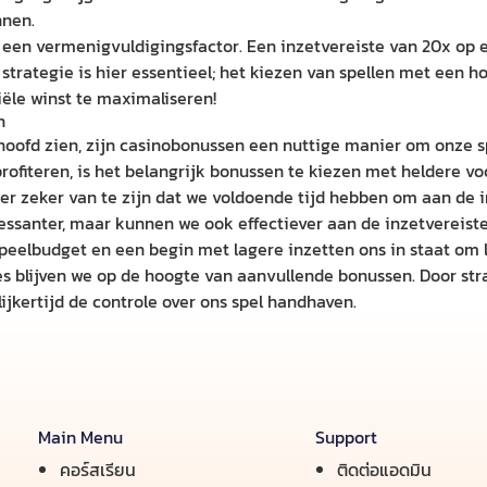
nnen.
 een vermenigvuldigingsfactor. Een inzetvereiste van 20x op 
strategie is hier essentieel; het kiezen van spellen met een h
ële winst te maximaliseren!
n
oofd zien, zijn casinobonussen een nuttige manier om onze sp
ofiteren, is het belangrijk bonussen te kiezen met heldere v
 zeker van te zijn dat we voldoende tijd hebben om aan de in
nteressanter, maar kunnen we ook effectiever aan de inzetvereist
peelbudget en een begin met lagere inzetten ons in staat om 
ies blijven we op de hoogte van aanvullende bonussen. Door s
jkertijd de controle over ons spel handhaven.
Main Menu
Support
คอร์สเรียน
ติดต่อแอดมิน