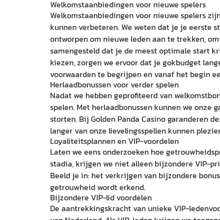
Welkomstaanbiedingen voor nieuwe spelers
Welkomstaanbiedingen voor nieuwe spelers zijn e
kunnen verbeteren. We weten dat je je eerste st
ontworpen om nieuwe leden aan te trekken, omva
samengesteld dat je de meest optimale start kri
kiezen, zorgen we ervoor dat je gokbudget lan
voorwaarden te begrijpen en vanaf het begin ee
Herlaadbonussen voor verder spelen
Nadat we hebben geprofiteerd van welkomstbonu
spelen. Met herlaadbonussen kunnen we onze ga
storten. Bij Golden Panda Casino garanderen de
langer van onze lievelingsspellen kunnen plezie
Loyaliteitsplannen en VIP-voordelen
Laten we eens onderzoeken hoe getrouwheidspro
stadia, krijgen we niet alleen bijzondere VIP-p
Beeld je in: het verkrijgen van bijzondere bonus
getrouwheid wordt erkend.
Bijzondere VIP-lid voordelen
De aantrekkingskracht van unieke VIP-ledenvoor