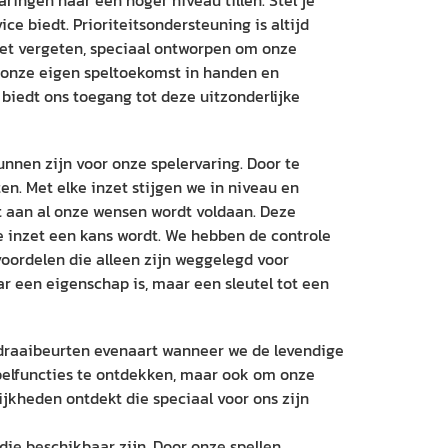
ingen naar een hoger niveau tillen. Stel je
e biedt. Prioriteitsondersteuning is altijd
iet vergeten, speciaal ontworpen om onze
e onze eigen speltoekomst in handen en
biedt ons toegang tot deze uitzonderlijke
unnen zijn voor onze spelervaring. Door te
n. Met elke inzet stijgen we in niveau en
t aan al onze wensen wordt voldaan. Deze
e inzet een kans wordt. We hebben de controle
voordelen die alleen zijn weggelegd voor
r een eigenschap is, maar een sleutel tot een
e draaibeurten evenaart wanneer we de levendige
pelfuncties te ontdekken, maar ook om onze
jkheden ontdekt die speciaal voor ons zijn
 die beschikbaar zijn. Door onze spellen