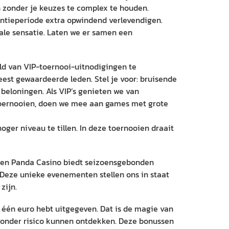
n zonder je keuzes te complex te houden.
antieperiode extra opwindend verlevendigen.
ale sensatie. Laten we er samen een
ld van VIP-toernooi-uitnodigingen te
st gewaardeerde leden. Stel je voor: bruisende
 beloningen. Als VIP’s genieten we van
 toernooien, doen we mee aan games met grote
ger niveau te tillen. In deze toernooien draait
olden Panda Casino biedt seizoensgebonden
 Deze unieke evenementen stellen ons in staat
zijn.
r één euro hebt uitgegeven. Dat is de magie van
 zonder risico kunnen ontdekken. Deze bonussen