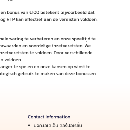
een bonus van €100 betekent bijvoorbeeld dat
oog RTP kan effectief aan de vereisten voldoen.
elervaring te verbeteren en onze speeltijd te
oorwaarden en voordelige inzetvereisten. We
zetvereisten te voldoen. Door verschillende
en voldoen.
langer te spelen en onze kansen op winst te
trategisch gebruik te maken van deze bonussen
Contact Information
บจก.เอเคเอ็น คอร์ปอเรชั่น