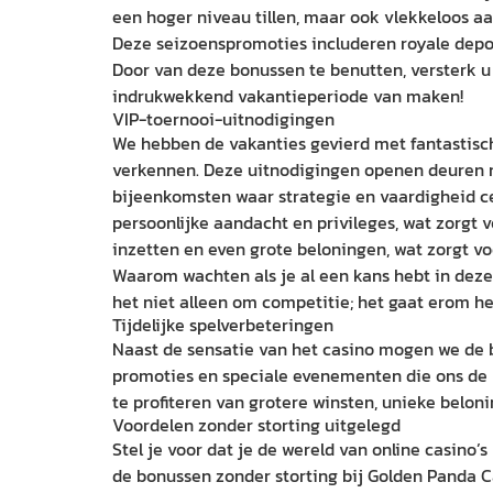
een hoger niveau tillen, maar ook vlekkeloos aa
Deze seizoenspromoties includeren royale depos
Door van deze bonussen te benutten, versterk u
indrukwekkend vakantieperiode van maken!
VIP-toernooi-uitnodigingen
We hebben de vakanties gevierd met fantastisch
verkennen. Deze uitnodigingen openen deuren n
bijeenkomsten waar strategie en vaardigheid cen
persoonlijke aandacht en privileges, wat zorg
inzetten en even grote beloningen, wat zorgt vo
Waarom wachten als je al een kans hebt in deze
het niet alleen om competitie; het gaat erom he
Tijdelijke spelverbeteringen
Naast de sensatie van het casino mogen we de b
promoties en speciale evenementen die ons de k
te profiteren van grotere winsten, unieke belon
Voordelen zonder storting uitgelegd
Stel je voor dat je de wereld van online casino
de bonussen zonder storting bij Golden Panda C