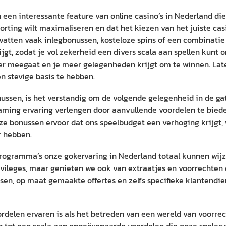
en interessante feature van online casino’s in Nederland die 
orting wilt maximaliseren en dat het kiezen van het juiste cas
tten vaak inlegbonussen, kosteloze spins of een combinatie v
jgt, zodat je vol zekerheid een divers scala aan spellen kunt
ger meegaat en je meer gelegenheden krijgt om te winnen. La
n stevige basis te hebben.
ssen, is het verstandig om de volgende gelegenheid in de ga
ming ervaring verlengen door aanvullende voordelen te biede
ze bonussen ervoor dat ons speelbudget een verhoging krijgt, 
r hebben.
gramma’s onze gokervaring in Nederland totaal kunnen wijzige
rivileges, maar genieten we ook van extraatjes en voorrechten
sen, op maat gemaakte offertes en zelfs specifieke klantendien
delen ervaren is als het betreden van een wereld van voorre