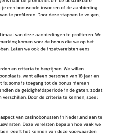
olgens naar de promoties om de beschikbare
et je een bonuscode invoeren of de aanbieding
van te profiteren. Door deze stappen te volgen,
ptimaal van deze aanbiedingen te profiteren. We
nmerking komen voor de bonus die we op het
ben. Laten we ook de inzetvereisten eens
den en criteria te begrijpen. We willen
woonplaats, want alleen personen van 18 jaar en
 is; soms is toegang tot de bonus hieraan
endien de geldigheidsperiode in de gaten, zodat
 verschillen. Door de criteria te kennen, speel
 aspect van casinobonussen in Nederland aan te
onuswinsten. Deze vereisten bepalen hoe vaak we
bben, geeft het kennen van deze voorwaarden