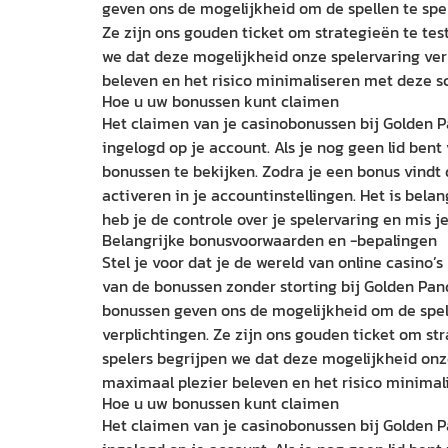
geven ons de mogelijkheid om de spellen te spel
Ze zijn ons gouden ticket om strategieën te tes
we dat deze mogelijkheid onze spelervaring ver
beleven en het risico minimaliseren met deze sc
Hoe u uw bonussen kunt claimen
Het claimen van je casinobonussen bij Golden Pan
ingelogd op je account. Als je nog geen lid be
bonussen te bekijken. Zodra je een bonus vindt 
activeren in je accountinstellingen. Het is bel
heb je de controle over je spelervaring en mis 
Belangrijke bonusvoorwaarden en -bepalingen
Stel je voor dat je de wereld van online casin
van de bonussen zonder storting bij Golden Pan
bonussen geven ons de mogelijkheid om de spell
verplichtingen. Ze zijn ons gouden ticket om st
spelers begrijpen we dat deze mogelijkheid onz
maximaal plezier beleven en het risico minimal
Hoe u uw bonussen kunt claimen
Het claimen van je casinobonussen bij Golden Pan