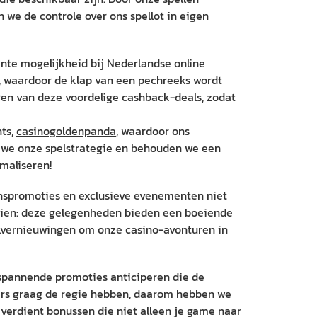
 we de controle over ons spellot in eigen
nte mogelijkheid bij Nederlandse online
ld, waardoor de klap van een pechreeks wordt
eren van deze voordelige cashback-deals, zodat
nts,
casinogoldenpanda
, waardoor ons
n we onze spelstrategie en behouden we een
maliseren!
nspromoties en exclusieve evenementen niet
ooien: deze gelegenheden bieden een boeiende
spelvernieuwingen om onze casino-avonturen in
 spannende promoties anticiperen die de
mers graag de regie hebben, daarom hebben we
verdient bonussen die niet alleen je game naar