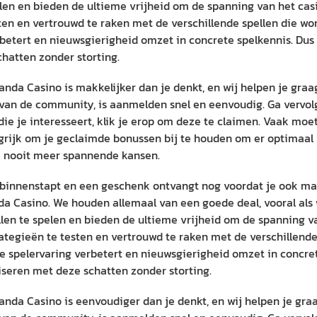
en en bieden de ultieme vrijheid om de spanning van het casin
ten en vertrouwd te raken met de verschillende spellen die w
betert en nieuwsgierigheid omzet in concrete spelkennis. Dus
hatten zonder storting.
da Casino is makkelijker dan je denkt, en wij helpen je graag 
nt van de community, is aanmelden snel en eenvoudig. Ga verv
die je interesseert, klik je erop om deze te claimen. Vaak mo
angrijk om je geclaimde bonussen bij te houden om er optimaal 
je nooit meer spannende kansen.
o’s binnenstapt en een geschenk ontvangt nog voordat je ook m
da Casino. We houden allemaal van een goede deal, vooral als
en te spelen en bieden de ultieme vrijheid om de spanning va
rategieën te testen en vertrouwd te raken met de verschillend
e spelervaring verbetert en nieuwsgierigheid omzet in concre
iseren met deze schatten zonder storting.
da Casino is eenvoudiger dan je denkt, en wij helpen je graag 