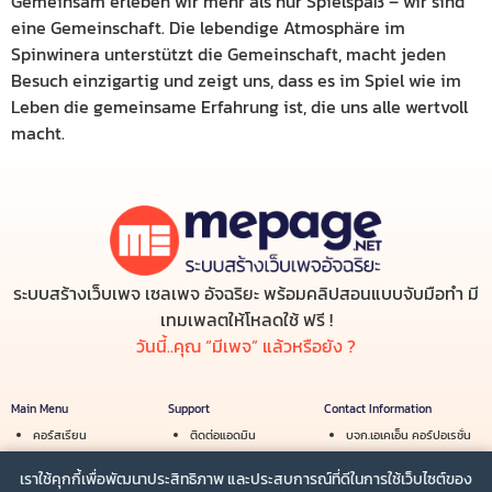
Gemeinsam erleben wir mehr als nur Spielspaß – wir sind
eine Gemeinschaft. Die lebendige Atmosphäre im
Spinwinera unterstützt die Gemeinschaft, macht jeden
Besuch einzigartig und zeigt uns, dass es im Spiel wie im
Leben die gemeinsame Erfahrung ist, die uns alle wertvoll
macht.
ระบบสร้างเว็บเพจ เซลเพจ อัจฉริยะ พร้อมคลิปสอนแบบจับมือทำ มี
เทมเพลตให้โหลดใช้ ฟรี !
วันนี้..คุณ “มีเพจ” แล้วหรือยัง ?
Main Menu
Support
Contact Information
คอร์สเรียน
ติดต่อแอดมิน
บจก.เอเคเอ็น คอร์ปอเรชั่น
สร้างรายได้
เงื่อนไขการใช้บริการ
Email :
info@mepage.net
เราใช้คุกกี้เพื่อพัฒนาประสิทธิภาพ และประสบการณ์ที่ดีในการใช้เว็บไซต์ของ
ร้านค้า
นโยบายความเป็นส่วนตัว
Line :
@mepage