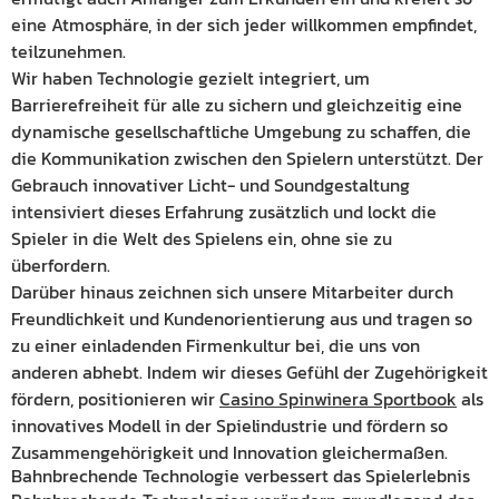
eine Atmosphäre, in der sich jeder willkommen empfindet,
teilzunehmen.
Wir haben Technologie gezielt integriert, um
Barrierefreiheit für alle zu sichern und gleichzeitig eine
dynamische gesellschaftliche Umgebung zu schaffen, die
die Kommunikation zwischen den Spielern unterstützt. Der
Gebrauch innovativer Licht- und Soundgestaltung
intensiviert dieses Erfahrung zusätzlich und lockt die
Spieler in die Welt des Spielens ein, ohne sie zu
überfordern.
Darüber hinaus zeichnen sich unsere Mitarbeiter durch
Freundlichkeit und Kundenorientierung aus und tragen so
zu einer einladenden Firmenkultur bei, die uns von
anderen abhebt. Indem wir dieses Gefühl der Zugehörigkeit
fördern, positionieren wir
Casino Spinwinera Sportbook
als
innovatives Modell in der Spielindustrie und fördern so
Zusammengehörigkeit und Innovation gleichermaßen.
Bahnbrechende Technologie verbessert das Spielerlebnis