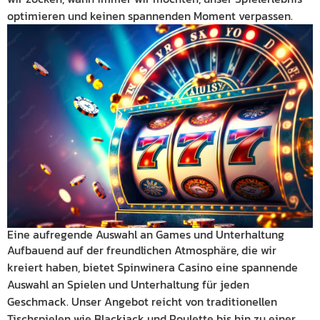
optimieren und keinen spannenden Moment verpassen.
Eine aufregende Auswahl an Games und Unterhaltung
Aufbauend auf der freundlichen Atmosphäre, die wir
kreiert haben, bietet Spinwinera Casino eine spannende
Auswahl an Spielen und Unterhaltung für jeden
Geschmack. Unser Angebot reicht von traditionellen
Tischspielen wie Blackjack und Roulette bis hin zu einer