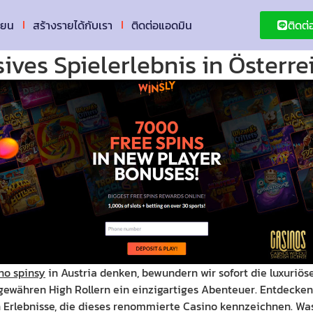
ียน
สร้างรายได้กับเรา
ติดต่อแอดมิน
ติดต
ives Spielerlebnis in Österre
no spinsy
in Austria denken, bewundern wir sofort die luxuriö
ewähren High Rollern ein einzigartiges Abenteuer. Entdecken 
Erlebnisse, die dieses renommierte Casino kennzeichnen. Was