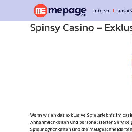
หน้าแรก
คอร์สเร
Spinsy Casino – Exklus
Wenn wir an das exklusive Spielerlebnis im
casi
Annehmlichkeiten und personalisierter Service g
Spielmöglichkeiten und die maßgeschneiderten 