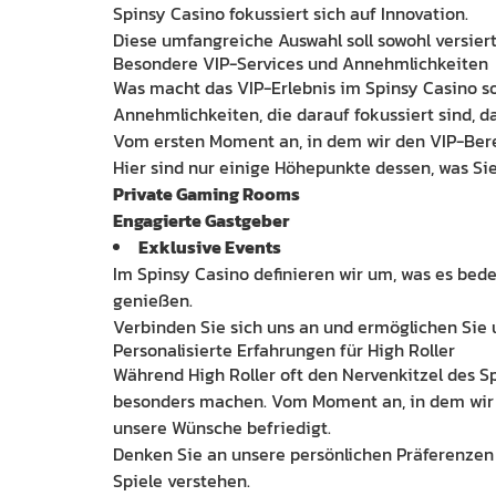
Spinsy Casino fokussiert sich auf Innovation.
Diese umfangreiche Auswahl soll sowohl versier
Besondere VIP-Services und Annehmlichkeiten
Was macht das VIP-Erlebnis im Spinsy Casino s
Annehmlichkeiten, die darauf fokussiert sind, d
Vom ersten Moment an, in dem wir den VIP-Bereic
Hier sind nur einige Höhepunkte dessen, was Sie
Private Gaming Rooms
Engagierte Gastgeber
Exklusive Events
Im Spinsy Casino definieren wir um, was es bede
genießen.
Verbinden Sie sich uns an und ermöglichen Sie
Personalisierte Erfahrungen für High Roller
Während High Roller oft den Nervenkitzel des Sp
besonders machen. Vom Moment an, in dem wir d
unsere Wünsche befriedigt.
Denken Sie an unsere persönlichen Präferenzen 
Spiele verstehen.