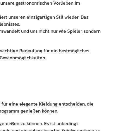
n unsere gastronomischen Vorlieben im
ert unseren einzigartigen Stil wieder. Das
lebnisses.
wandelt und uns nicht nur wie Spieler, sondern
wichtige Bedeutung für ein bestmögliches
e Gewinnmöglichkeiten.
s für eine elegante Kleidung entscheiden, die
gsprogramm genießen können.
 genießen zu können. Es ist unbedingt
Regeln und ein unbeschwertes Spielvergnügen zu