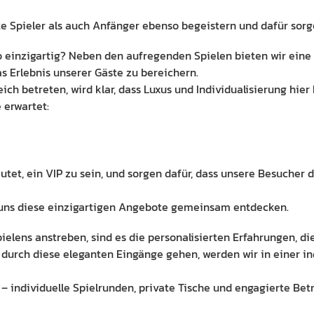
te Spieler als auch Anfänger ebenso begeistern und dafür sorg
o einzigartig? Neben den aufregenden Spielen bieten wir eine
as Erlebnis unserer Gäste zu bereichern.
h betreten, wird klar, dass Luxus und Individualisierung hier 
 erwartet:
utet, ein VIP zu sein, und sorgen dafür, dass unsere Besucher 
 uns diese einzigartigen Angebote gemeinsam entdecken.
ielens anstreben, sind es die personalisierten Erfahrungen, di
urch diese eleganten Eingänge gehen, werden wir in einer in
– individuelle Spielrunden, private Tische und engagierte Bet