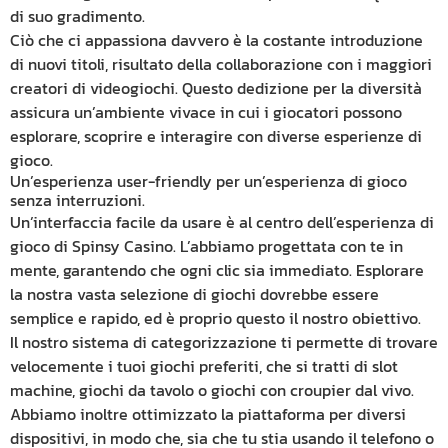
di suo gradimento.
Ciò che ci appassiona davvero è la costante introduzione
di nuovi titoli, risultato della collaborazione con i maggiori
creatori di videogiochi. Questo dedizione per la diversità
assicura un’ambiente vivace in cui i giocatori possono
esplorare, scoprire e interagire con diverse esperienze di
gioco.
Un’esperienza user-friendly per un’esperienza di gioco
senza interruzioni.
Un’interfaccia facile da usare è al centro dell’esperienza di
gioco di Spinsy Casino. L’abbiamo progettata con te in
mente, garantendo che ogni clic sia immediato. Esplorare
la nostra vasta selezione di giochi dovrebbe essere
semplice e rapido, ed è proprio questo il nostro obiettivo.
Il nostro sistema di categorizzazione ti permette di trovare
velocemente i tuoi giochi preferiti, che si tratti di slot
machine, giochi da tavolo o giochi con croupier dal vivo.
Abbiamo inoltre ottimizzato la piattaforma per diversi
dispositivi, in modo che, sia che tu stia usando il telefono o