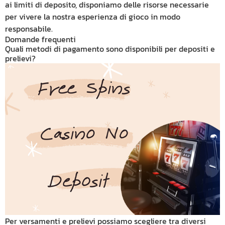
ai limiti di deposito, disponiamo delle risorse necessarie
per vivere la nostra esperienza di gioco in modo
responsabile.
Domande frequenti
Quali metodi di pagamento sono disponibili per depositi e
prelievi?
Per versamenti e prelievi possiamo scegliere tra diversi