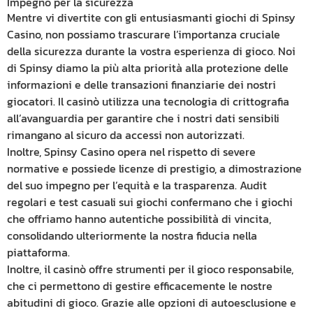
Impegno per la sicurezza
Mentre vi divertite con gli entusiasmanti giochi di Spinsy
Casino, non possiamo trascurare l’importanza cruciale
della sicurezza durante la vostra esperienza di gioco. Noi
di Spinsy diamo la più alta priorità alla protezione delle
informazioni e delle transazioni finanziarie dei nostri
giocatori. Il casinò utilizza una tecnologia di crittografia
all’avanguardia per garantire che i nostri dati sensibili
rimangano al sicuro da accessi non autorizzati.
Inoltre, Spinsy Casino opera nel rispetto di severe
normative e possiede licenze di prestigio, a dimostrazione
del suo impegno per l’equità e la trasparenza. Audit
regolari e test casuali sui giochi confermano che i giochi
che offriamo hanno autentiche possibilità di vincita,
consolidando ulteriormente la nostra fiducia nella
piattaforma.
Inoltre, il casinò offre strumenti per il gioco responsabile,
che ci permettono di gestire efficacemente le nostre
abitudini di gioco. Grazie alle opzioni di autoesclusione e