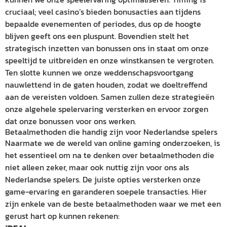
cruciaal; veel casino’s bieden bonusacties aan tijdens
bepaalde evenementen of periodes, dus op de hoogte
blijven geeft ons een pluspunt. Bovendien stelt het
strategisch inzetten van bonussen ons in staat om onze
speeltijd te uitbreiden en onze winstkansen te vergroten.
Ten slotte kunnen we onze weddenschapsvoortgang
nauwlettend in de gaten houden, zodat we doeltreffend
aan de vereisten voldoen. Samen zullen deze strategieën
onze algehele spelervaring versterken en ervoor zorgen
dat onze bonussen voor ons werken.
Betaalmethoden die handig zijn voor Nederlandse spelers
Naarmate we de wereld van online gaming onderzoeken, is
het essentieel om na te denken over betaalmethoden die
niet alleen zeker, maar ook nuttig zijn voor ons als
Nederlandse spelers. De juiste opties versterken onze
game-ervaring en garanderen soepele transacties. Hier
zijn enkele van de beste betaalmethoden waar we met een
gerust hart op kunnen rekenen: