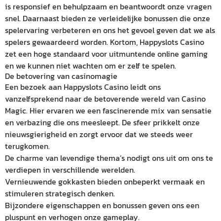
is responsief en behulpzaam en beantwoordt onze vragen
snel. Daarnaast bieden ze verleidelijke bonussen die onze
spelervaring verbeteren en ons het gevoel geven dat we als
spelers gewaardeerd worden. Kortom, Happyslots Casino
zet een hoge standaard voor uitmuntende online gaming
en we kunnen niet wachten om er zelf te spelen.
De betovering van casinomagie
Een bezoek aan Happyslots Casino leidt ons
vanzelfsprekend naar de betoverende wereld van Casino
Magic. Hier ervaren we een fascinerende mix van sensatie
en verbazing die ons meesleept. De sfeer prikkelt onze
nieuwsgierigheid en zorgt ervoor dat we steeds weer
terugkomen.
De charme van levendige thema’s nodigt ons uit om ons te
verdiepen in verschillende werelden.
Vernieuwende gokkasten bieden onbeperkt vermaak en
stimuleren strategisch denken.
Bijzondere eigenschappen en bonussen geven ons een
pluspunt en verhogen onze gameplay.