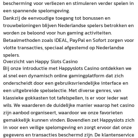
bescherming voor verliezen en stimuleren verder spelen in
een spannende spelomgeving.
Dankzij de eenvoudige toegang tot bonussen en
trouwbeloningen blijven Nederlandse spelers betrokken en
worden ze beloond voor hun gaming activiteiten.
Betaalmethoden zoals iDEAL, PayPal en Sofort zorgen voor
vlotte transacties, speciaal afgestemd op Nederlandse
spelers.
Overzicht van Happy Slots Casino
Bij onze introductie met Happyslots Casino ontdekken we
al snel een dynamisch online gamingplatform dat zich
onderscheidt door een gebruiksvriendelijke interface en
een uitgebreide spelselectie. Met diverse genres, van
klassieke gokkasten tot tafelspellen, is er voor ieder wat
wils. We waarderen de duidelijke manier waarop het casino
zijn aanbod organiseert, waardoor we onze favorieten
gemakkelijk kunnen vinden. Bovendien zet Happyslots zich
in voor een veilige spelomgeving en zorgt ervoor dat onze
gegevens en transacties beschermd zijn. De klantenservice