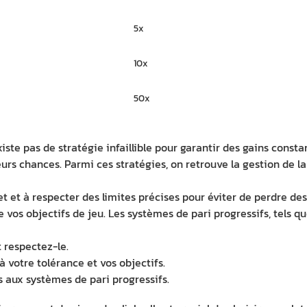
5x
10x
50x
existe pas de stratégie infaillible pour garantir des gains cons
urs chances. Parmi ces stratégies, on retrouve la gestion de la
get et à respecter des limites précises pour éviter de perdre 
 vos objectifs de jeu. Les systèmes de pari progressifs, tels qu
t respectez-le.
 votre tolérance et vos objectifs.
s aux systèmes de pari progressifs.