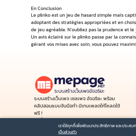
En Conclusion
Le plinko est un jeu de hasard simple mais capt
adoptant des stratégies appropriées et en chois
de jeu agréable. N’oubliez pas la prudence et le
Un avis éclairé sur le plinko passe par la conna
gérant vos mises avec soin, vous pouvez maximi
ระบบสร้างเว็บเพจ เซลเพจ อัจฉริยะ พร้อม
คลิปสอนแบบจับมือทำ มีเทมเพลตให้โหลดใช้
ฟรี !
วันนี้..คุณ “มีเพจ” แล้วหรือยัง ?
เราใช้คุกกี้เพื่อพัฒนาประสิทธิภาพ และประสบก
เป็นส่วนตัว
Powered by
MePage.net