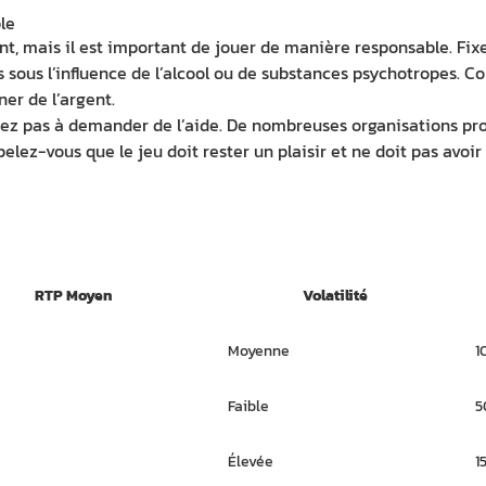
le
nt, mais il est important de jouer de manière responsable. Fix
 sous l’influence de l’alcool ou de substances psychotropes. 
r de l’argent.
tez pas à demander de l’aide. De nombreuses organisations pro
ez-vous que le jeu doit rester un plaisir et ne doit pas avoir
RTP Moyen
Volatilité
Moyenne
1
Faible
5
Élevée
1