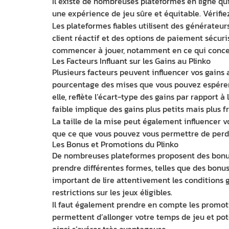
Il existe de nombreuses plateformes en ligne qui
une expérience de jeu sûre et équitable. Vérifiez 
Les plateformes fiables utilisent des générateurs
client réactif et des options de paiement sécuri
commencer à jouer, notamment en ce qui concern
Les Facteurs Influant sur les Gains au Plinko
Plusieurs facteurs peuvent influencer vos gains
pourcentage des mises que vous pouvez espérer r
elle, reflète l’écart-type des gains par rapport à
faible implique des gains plus petits mais plus f
La taille de la mise peut également influencer 
que ce que vous pouvez vous permettre de perdre.
Les Bonus et Promotions du Plinko
De nombreuses plateformes proposent des bonus e
prendre différentes formes, telles que des bonu
important de lire attentivement les conditions 
restrictions sur les jeux éligibles.
Il faut également prendre en compte les promot
permettent d’allonger votre temps de jeu et po
ainsi s’avérer très avantageuse.