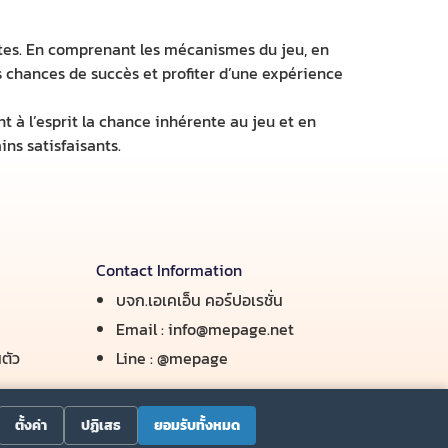
antes. En comprenant les mécanismes du jeu, en
 chances de succès et profiter d’une expérience
t à l’esprit la chance inhérente au jeu et en
ns satisfaisants.
Contact Information
บจก.เอเคเอ็น คอร์ปอเรชั่น
Email :
info@mepage.net
ตัว
Line :
@mepage
ตั้งค่า
ปฏิเสธ
ยอมรับทั้งหมด
AKN Corporation Co.,Ltd. © 2026 All Rights Reserved