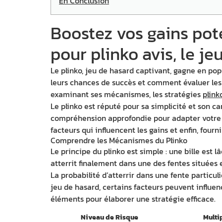
En Conclusion
Boostez vos gains pote
pour plinko avis, le jeu
Le plinko, jeu de hasard captivant, gagne en 
leurs chances de succès et comment évaluer les d
examinant ses mécanismes, les stratégies
plink
Le plinko est réputé pour sa simplicité et son c
compréhension approfondie pour adapter votre ap
facteurs qui influencent les gains et enfin, four
Comprendre les Mécanismes du Plinko
Le principe du plinko est simple : une bille est 
atterrit finalement dans une des fentes situées 
La probabilité d’atterrir dans une fente particuli
jeu de hasard, certains facteurs peuvent influence
éléments pour élaborer une stratégie efficace.
Niveau de Risque
Multi