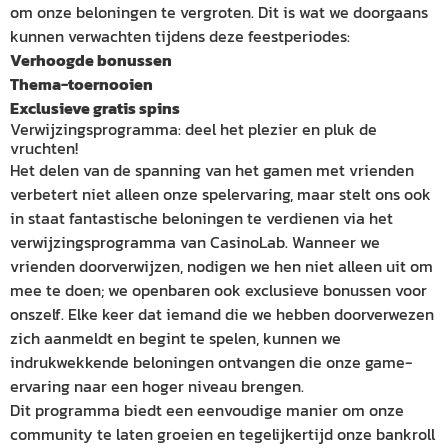
om onze beloningen te vergroten. Dit is wat we doorgaans
kunnen verwachten tijdens deze feestperiodes:
Verhoogde bonussen
Thema-toernooien
Exclusieve gratis spins
Verwijzingsprogramma: deel het plezier en pluk de
vruchten!
Het delen van de spanning van het gamen met vrienden
verbetert niet alleen onze spelervaring, maar stelt ons ook
in staat fantastische beloningen te verdienen via het
verwijzingsprogramma van CasinoLab. Wanneer we
vrienden doorverwijzen, nodigen we hen niet alleen uit om
mee te doen; we openbaren ook exclusieve bonussen voor
onszelf. Elke keer dat iemand die we hebben doorverwezen
zich aanmeldt en begint te spelen, kunnen we
indrukwekkende beloningen ontvangen die onze game-
ervaring naar een hoger niveau brengen.
Dit programma biedt een eenvoudige manier om onze
community te laten groeien en tegelijkertijd onze bankroll