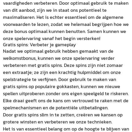
vaardigheden verbeteren. Door optimaal gebruik te maken
van dit aanbod, zijn we in staat ons potentieel te
maximaliseren. Het is echter essentieel om de algemene
voorwaarden te lezen, zodat we helemaal begrijpen hoe we
deze bonus optimaal kunnen benutten. Samen kunnen we
onze spelervaring vanaf het begin versterken!
Gratis spins: Verbeter je gameplay
Nadat we optimaal gebruik hebben gemaakt van de
welkomstbonus, kunnen we onze spelervaring verder
verbeteren met gratis spins. Deze spins zijn niet zomaar
een extraatje; ze zijn een krachtig hulpmiddel om onze
spelstrategie te verfijnen. Door gebruik te maken van
gratis spins op populaire gokkasten, kunnen we nieuwe
spellen uitproberen zonder ons eigen speelgeld te riskeren.
Elke draai geeft ons de kans om vertrouwd te raken met de
spelmechanismen en de potentiële uitbetalingen.
Door gratis spins slim in te zetten, creëren we kansen op
grotere winsten en verbeteren we onze technieken.
Het is van essentieel belang om op de hoogte te blijven van