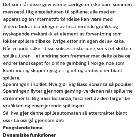
Det som får disse gevinstene særlige er ikke bare summen,
men også tilgjengeligheten til spillene; alle med en
apparat og en internettforbindelse kan være med.
Videre bidrar blandingen av fascinerende grafikk og
nyskapende mekanikk et element av forventning som
lokker spillere tilbake, ivrige etter sin egen del av kaka.
Når vi undersøker disse suksesshistoriene, ser vi et skifte i
spillkulturen – et endring som fremmer mer deltakelse og
endrer landskapet for online gambling i Norge, noe som
kontinuerlig skaper nysgjerrighet og ambisjoner blant
spillere.
Spenningen i spillet: Hva gjør Big Bass Bonanza så populær
Spenningen flyter gjennom gaming-verdenen når spillerne
strømmer til Big Bass Bonanza, fascinert av den fargerike
grafikken og engasjerende spillingen.
Så, hva gjør denne spilleautomaten så ettertraktet blant
oss? La oss gå gjennom det:
Fengslende tema
Dynamiske funksjoner