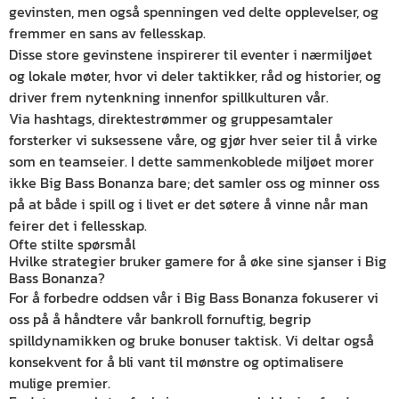
gevinsten, men også spenningen ved delte opplevelser, og
fremmer en sans av fellesskap.
Disse store gevinstene inspirerer til eventer i nærmiljøet
og lokale møter, hvor vi deler taktikker, råd og historier, og
driver frem nytenkning innenfor spillkulturen vår.
Via hashtags, direktestrømmer og gruppesamtaler
forsterker vi suksessene våre, og gjør hver seier til å virke
som en teamseier. I dette sammenkoblede miljøet morer
ikke Big Bass Bonanza bare; det samler oss og minner oss
på at både i spill og i livet er det søtere å vinne når man
feirer det i fellesskap.
Ofte stilte spørsmål
Hvilke strategier bruker gamere for å øke sine sjanser i Big
Bass Bonanza?
For å forbedre oddsen vår i Big Bass Bonanza fokuserer vi
oss på å håndtere vår bankroll fornuftig, begrip
spilldynamikken og bruke bonuser taktisk. Vi deltar også
konsekvent for å bli vant til mønstre og optimalisere
mulige premier.