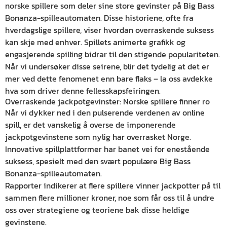
norske spillere som deler sine store gevinster på Big Bass
Bonanza-spilleautomaten. Disse historiene, ofte fra
hverdagslige spillere, viser hvordan overraskende suksess
kan skje med enhver. Spillets animerte grafikk og
engasjerende spilling bidrar til den stigende populariteten.
Når vi undersøker disse seirene, blir det tydelig at det er
mer ved dette fenomenet enn bare flaks – la oss avdekke
hva som driver denne fellesskapsfeiringen.
Overraskende jackpotgevinster: Norske spillere finner ro
Når vi dykker ned i den pulserende verdenen av online
spill, er det vanskelig å overse de imponerende
jackpotgevinstene som nylig har overrasket Norge.
Innovative spillplattformer har banet vei for enestående
suksess, spesielt med den svært populære Big Bass
Bonanza-spilleautomaten.
Rapporter indikerer at flere spillere vinner jackpotter på til
sammen flere millioner kroner, noe som får oss til å undre
oss over strategiene og teoriene bak disse heldige
gevinstene.