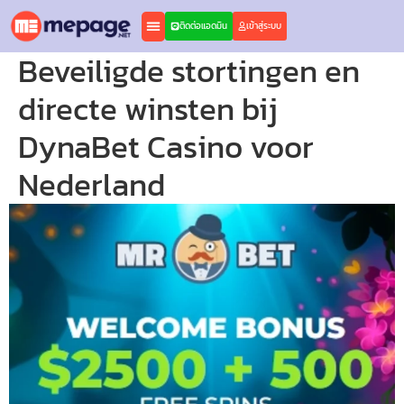
ติดต่อแอดมิน
เข้าสู่ระบบ
Beveiligde stortingen en
directe winsten bij
DynaBet Casino voor
Nederland