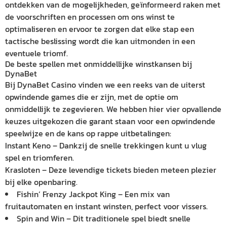
ontdekken van de mogelijkheden, geïnformeerd raken met
de voorschriften en processen om ons winst te
optimaliseren en ervoor te zorgen dat elke stap een
tactische beslissing wordt die kan uitmonden in een
eventuele triomf.
De beste spellen met onmiddellijke winstkansen bij
DynaBet
Bij DynaBet Casino vinden we een reeks van de uiterst
opwindende games die er zijn, met de optie om
onmiddellijk te zegevieren. We hebben hier vier opvallende
keuzes uitgekozen die garant staan voor een opwindende
speelwijze en de kans op rappe uitbetalingen:
Instant Keno – Dankzij de snelle trekkingen kunt u vlug
spel en triomferen.
Krasloten – Deze levendige tickets bieden meteen plezier
bij elke openbaring.
Fishin’ Frenzy Jackpot King – Een mix van
fruitautomaten en instant winsten, perfect voor vissers.
Spin and Win – Dit traditionele spel biedt snelle