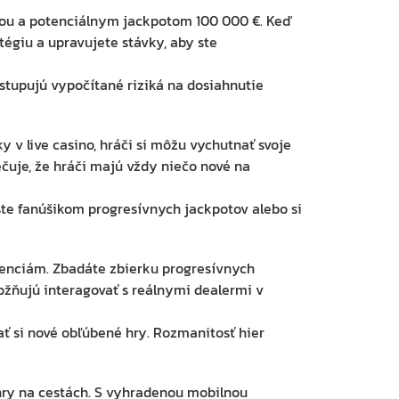
ilitou a potenciálnym jackpotom 100 000 €. Keď
atégiu a upravujete stávky, aby ste
dstupujú vypočítané riziká na dosiahnutie
 v live casino, hráči si môžu vychutnať svoje
čuje, že hráči majú vždy niečo nové na
 ste fanúšikom progresívnych jackpotov alebo si
erenciám. Zbadáte zbierku progresívnych
možňujú interagovať s reálnymi dealermi v
ať si nové obľúbené hry. Rozmanitosť hier
hry na cestách. S vyhradenou mobilnou