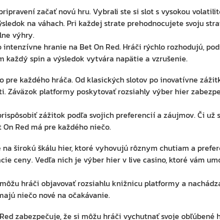
pripravení začať novú hru. Vybrali ste si slot s vysokou volat
 výsledok na váhach. Pri každej strate prehodnocujete svoju str
lne výhry.
o intenzívne hranie na Bet On Red. Hráči rýchlo rozhodujú, po
om každý spin a výsledok vytvára napätie a vzrušenie.
pre každého hráča. Od klasických slotov po inovatívne zážitky
i. Záväzok platformy poskytovať rozsiahly výber hier zabezpe
rispôsobiť zážitok podľa svojich preferencií a záujmov. Či už
et On Red má pre každého niečo.
 na širokú škálu hier, ktoré vyhovujú rôznym chutiam a pref
cie ceny. Vedľa nich je výber hier v live casino, ktoré vám u
 môžu hráči objavovať rozsiahlu knižnicu platformy a nachádz
majú niečo nové na očakávanie.
Red zabezpečuje, že si môžu hráči vychutnať svoje obľúbené 