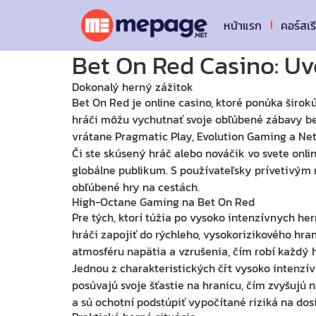
หน้าแรก
คอร์สเร
Bet On Red Casino: Uv
Dokonalý herný zážitok
Bet On Red je online casino, ktoré ponúka širokú 
hráči môžu vychutnať svoje obľúbené zábavy bez
vrátane Pragmatic Play, Evolution Gaming a Net
Či ste skúsený hráč alebo nováčik vo svete onli
globálne publikum. S používateľsky prívetivým
obľúbené hry na cestách.
High-Octane Gaming na Bet On Red
Pre tých, ktorí túžia po vysoko intenzívnych he
hráči zapojiť do rýchleho, vysokorizikového hra
atmosféru napätia a vzrušenia, čím robí každý
Jednou z charakteristických čŕt vysoko intenz
posúvajú svoje šťastie na hranicu, čím zvyšujú 
a sú ochotní podstúpiť vypočítané riziká na dosi