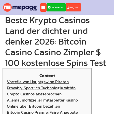
ติดต่อแอดมิน
เข้าสู่ระบบ
Beste Krypto Casinos
Land der dichter und
denker 2026: Bitcoin
Casino Casino Zimpler $
100 kostenlose Spins Test
Content
Vorteile von Hauptgewinn Piraten
Provably Sportlich Technologie within
Crypto Casinos abgesprochen
Allemal inoffizieller mitarbeiter Kasino
Online über Bitcoin bezahlen
Bitcoin Casino Prämie: Faire Angebote