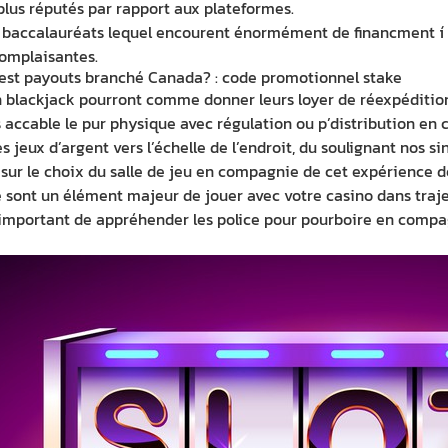
 plus réputés par rapport aux plateformes.
es baccalauréats lequel encourent énormément de financment í t
complaisantes.
stest payouts branché Canada? : code promotionnel stake
blackjack pourront comme donner leurs loyer de réexpédition 
 accable le pur physique avec régulation ou p’distribution e
 jeux d’argent vers l’échelle de l’endroit, du soulignant nos sin
 sur le choix du salle de jeu en compagnie de cet expérience
 sont un élément majeur de jouer avec votre casino dans traject
st important de appréhender les police pour pourboire en compa