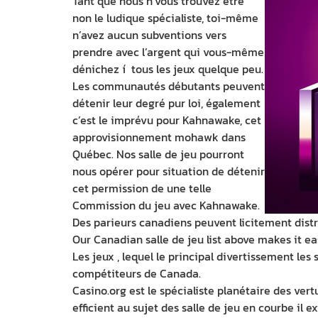
Tant que nous n’vous trouvez être
non le ludique spécialiste, toi-même
n’avez aucun subventions vers
prendre avec l’argent qui vous-même
dénichez í tous les jeux quelque peu.
Les communautés débutants peuvent
détenir leur degré pur loi, également
c’est le imprévu pour Kahnawake, cet
approvisionnement mohawk dans
Québec. Nos salle de jeu pourront
nous opérer pour situation de détenir
cet permission de une telle
Commission du jeu avec Kahnawake.
Des parieurs canadiens peuvent licitement distr
Our Canadian salle de jeu list above makes it e
Les jeux , lequel le principal divertissement le
compétiteurs de Canada.
Casino.org est le spécialiste planétaire des ver
efficient au sujet des salle de jeu en courbe il ex