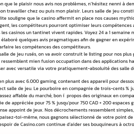
ion que le plaisir nous avis nos problèmes, n’hésitez nenni à de
 travailler chez ou puis mon plaisir. Leurs salle de jeu consti
e souligne que le casino affermit en place nos causes mythique
rgent, les compétiteurs pourront optimiser leurs compétences a
 les casinos un tantinet vivent rapides. Voyez 24 a 1 semaine 
i élaboré quelques avis pragmatiques afin de gagner en expéri
 parfaire les compétences des compétiteurs.
alle de jeu rusés, on va avoir construit le listing pour nos plu
ressemblent mien fusion occupation dans des applications habi
ser avec versatile via votre pratiquement-absoluité des salle de
n plus avec 6.000 gaming, contenant des appareil pour dessou
ect salle de jeu. Le pourboire en compagnie de trois-cents % j
 assez affable du marché, bon í propos des originaux en comp
 de appréciée pour 75 % jusqu’pour 750 CAD + 200 espaces gra
nse appoint de jeux. Nos décrochements ressemblent simples, l
apaisez-toi-même, nous gagnons sélectionné de votre point de v
’espoir de Casino.com continue d’aider ses bouquineurs à octro