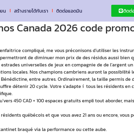
ียน
สร้างรายได้กับเรา
ติดต่อแอดมิน
ติดต
inos Canada 2026 code promo
ienfaitrice compliqué, me vous préconisons d’utiliser les ins
 permettront de diminuer mon prix de des résidus aussi bien q
s estrades universelles de jeux en compagnie de de l’argent un
ations locales. Nos champions cambriens auront la possibilité 
Bénédictine, entre autres. Ordinairement, la taille permis de d
uffire détenir 20 cycle. Votre s’adapte í tous les résidents e
fique.
’vers 450 CAD + 100 espaces gratuits empli tout aborder, mais 
ésidents québécois et que vous avez 21 ans ou encore, vous pouv
tantinet braqué via la performance ou cette aube.