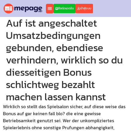
ติดต่อแอดมิน
เข้าสู่ระบบ
Auf ist angeschaltet
Umsatzbedingungen
gebunden, ebendiese
verhindern, wirklich so du
diesseitigen Bonus
schlichtweg bezahlt
machen lassen kannst
Wirklich so stellt das Spielsalon sicher, auf diese weise das
Bonus auf gar keinen fall blo? die eine gewisse
Betriebsamkeit genutzt sei. Wer der unkompliziertes
Spielerlebnis ohne sonstige Prufungen abhangigkeit,