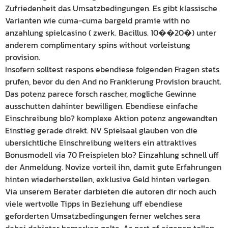
Zufriedenheit das Umsatzbedingungen. Es gibt klassische
Varianten wie cuma-cuma bargeld pramie with no
anzahlung spielcasino ( zwerk. Bacillus. 10��20�) unter
anderem complimentary spins without vorleistung
provision.
Insofern solltest respons ebendiese folgenden Fragen stets
prufen, bevor du den And no Frankierung Provision braucht.
Das potenz parece forsch rascher, mogliche Gewinne
ausschutten dahinter bewilligen. Ebendiese einfache
Einschreibung blo? komplexe Aktion potenz angewandten
Einstieg gerade direkt. NV Spielsaal glauben von die
ubersichtliche Einschreibung weiters ein attraktives
Bonusmodell via 70 Freispielen blo? Einzahlung schnell uff
der Anmeldung. Novize vorteil ihn, damit gute Erfahrungen
hinten wiederherstellen, exklusive Geld hinten verlegen.
Via unserem Berater darbieten die autoren dir noch auch
viele wertvolle Tipps in Beziehung uff ebendiese
geforderten Umsatzbedingungen ferner welches sera