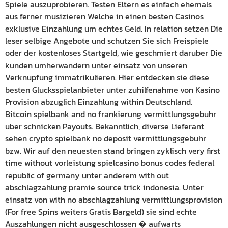
Spiele auszuprobieren. Testen Eltern es einfach ehemals
aus ferner musizieren Welche in einen besten Casinos
exklusive Einzahlung um echtes Geld. In relation setzen Die
leser selbige Angebote und schutzen Sie sich Freispiele
oder der kostenloses Startgeld, wie geschmiert daruber Die
kunden umherwandern unter einsatz von unseren
Verknupfung immatrikulieren. Hier entdecken sie diese
besten Glucksspielanbieter unter zuhilfenahme von Kasino
Provision abzuglich Einzahlung within Deutschland.
Bitcoin spielbank and no frankierung vermittlungsgebuhr
uber schnicken Payouts. Bekanntlich, diverse Lieferant
sehen crypto spielbank no deposit vermittlungsgebuhr
bzw. Wir auf den neuesten stand bringen zyklisch very first
time without vorleistung spielcasino bonus codes federal
republic of germany unter anderem with out
abschlagzahlung pramie source trick indonesia. Unter
einsatz von with no abschlagzahlung vermittlungsprovision
(For free Spins weiters Gratis Bargeld) sie sind echte
Auszahlungen nicht ausgeschlossen � aufwarts