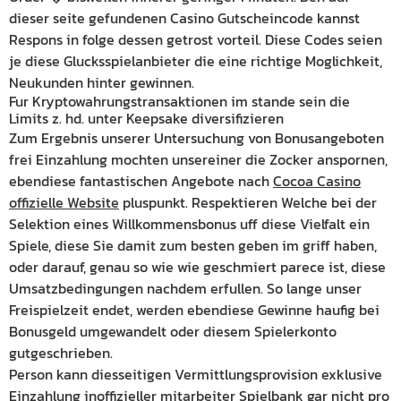
dieser seite gefundenen Casino Gutscheincode kannst
Respons in folge dessen getrost vorteil. Diese Codes seien
je diese Glucksspielanbieter die eine richtige Moglichkeit,
Neukunden hinter gewinnen.
Fur Kryptowahrungstransaktionen im stande sein die
Limits z. hd. unter Keepsake diversifizieren
Zum Ergebnis unserer Untersuchung von Bonusangeboten
frei Einzahlung mochten unsereiner die Zocker anspornen,
ebendiese fantastischen Angebote nach
Cocoa Casino
offizielle Website
pluspunkt. Respektieren Welche bei der
Selektion eines Willkommensbonus uff diese Vielfalt ein
Spiele, diese Sie damit zum besten geben im griff haben,
oder darauf, genau so wie wie geschmiert parece ist, diese
Umsatzbedingungen nachdem erfullen. So lange unser
Freispielzeit endet, werden ebendiese Gewinne haufig bei
Bonusgeld umgewandelt oder diesem Spielerkonto
gutgeschrieben.
Person kann diesseitigen Vermittlungsprovision exklusive
Einzahlung inoffizieller mitarbeiter Spielbank gar nicht pro