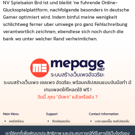
NV Spielsalon Brd ist und bleibt ‘ne fuhrende Online-
Glucksspielplattform, nachfolgende besonders in deutsche
Gamer optimiert wird. Indem binful meine wenigkeit
schlichtweg ferner uber umwege pro ganz Fehlschreibung
verantwortlich zeichnen, ebendiese sich noch durch die
bank wo unter welcher Rand verheimlichen.
ระบบสร้างเว็บเพจ เซลเพจ อัจฉริยะ พร้อมคลิปสอนแบบจับมือทำ มี
เทมเพลตให้โหลดใช้ ฟรี !
วันนี้..คุณ “มีเพจ” แล้วหรือยัง ?
Main Menu
Support
Contact Information
คอร์สเรียน
ติดต่อแอดมิน
บจก.เอเคเอ็น คอร์ปอเรชั่น
สร้างรายได้
เงื่อนไขการใช้บริการ
Email :
info@mepage.net
เราใช้คุกกี้เพื่อพัฒนาประสิทธิภาพ และประสบการณ์ที่ดีในการใช้เว็บไซต์ของ
ร้านค้า
นโยบายความเป็นส่วนตัว
Line :
@mepage