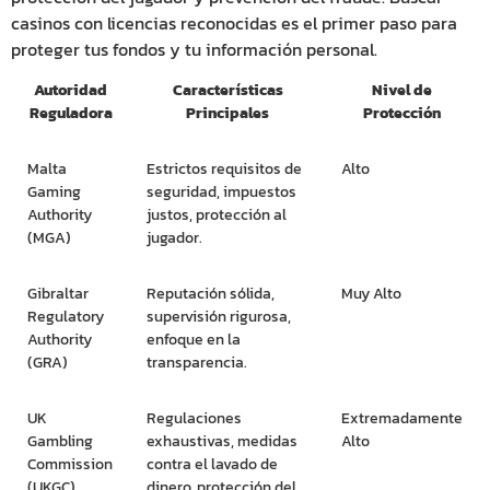
casinos con licencias reconocidas es el primer paso para
proteger tus fondos y tu información personal.
Autoridad
Características
Nivel de
Reguladora
Principales
Protección
Malta
Estrictos requisitos de
Alto
Gaming
seguridad, impuestos
Authority
justos, protección al
(MGA)
jugador.
Gibraltar
Reputación sólida,
Muy Alto
Regulatory
supervisión rigurosa,
Authority
enfoque en la
(GRA)
transparencia.
UK
Regulaciones
Extremadamente
Gambling
exhaustivas, medidas
Alto
Commission
contra el lavado de
(UKGC)
dinero, protección del