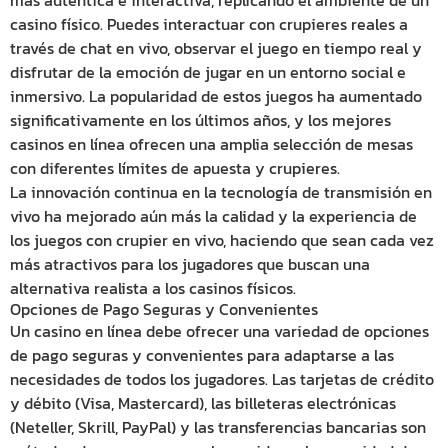
más auténtica e interactiva, replicando el ambiente de un
casino físico. Puedes interactuar con crupieres reales a
través de chat en vivo, observar el juego en tiempo real y
disfrutar de la emoción de jugar en un entorno social e
inmersivo. La popularidad de estos juegos ha aumentado
significativamente en los últimos años, y los mejores
casinos en línea ofrecen una amplia selección de mesas
con diferentes límites de apuesta y crupieres.
La innovación continua en la tecnología de transmisión en
vivo ha mejorado aún más la calidad y la experiencia de
los juegos con crupier en vivo, haciendo que sean cada vez
más atractivos para los jugadores que buscan una
alternativa realista a los casinos físicos.
Opciones de Pago Seguras y Convenientes
Un casino en línea debe ofrecer una variedad de opciones
de pago seguras y convenientes para adaptarse a las
necesidades de todos los jugadores. Las tarjetas de crédito
y débito (Visa, Mastercard), las billeteras electrónicas
(Neteller, Skrill, PayPal) y las transferencias bancarias son