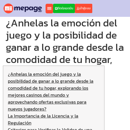
ติดต่อแอดมิน
เข้าสู่ระบบ
¿Anhelas la emoción del
juego y la posibilidad de
ganar a lo grande desde la
comodidad de tu hogar,
¿Anhelas la emoción del juego y la
posibilidad de ganar a lo grande desde la
comodidad de tu hogar, explorando los
mejores casinos del mundo y
aprovechando ofertas exclusivas para
nuevos jugadores?
La Importancia de la Licencia y la
Regulación
Criterios para Verificar la Validez de una