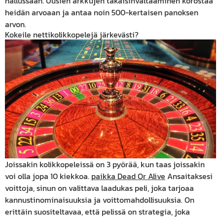
hallussaan. Uusien arkkujen takaisinvaltaaminen korostaa
heidän arvoaan ja antaa noin 500-kertaisen panoksen
arvon.
Kokeile nettikolikkopelejä järkevästi?
Joissakin kolikkopeleissä on 3 pyörää, kun taas joissakin
voi olla jopa 10 kiekkoa.
paikka Dead Or Alive
Ansaitaksesi
voittoja, sinun on valittava laadukas peli, joka tarjoaa
kannustinominaisuuksia ja voittomahdollisuuksia. On
erittäin suositeltavaa, että pelissä on strategia, joka