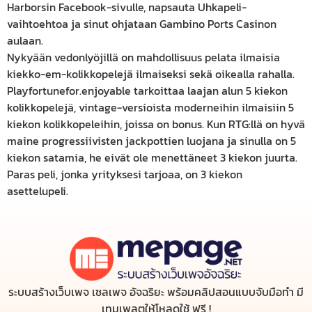
Harborsin Facebook-sivulle, napsauta Uhkapeli-
vaihtoehtoa ja sinut ohjataan Gambino Ports Casinon
aulaan.
Nykyään vedonlyöjillä on mahdollisuus pelata ilmaisia ​​
kiekko-em-kolikkopelejä ilmaiseksi sekä oikealla rahalla.
Playfortunefor.enjoyable tarkoittaa laajan alun 5 kiekon
kolikkopelejä, vintage-versioista moderneihin ilmaisiin 5
kiekon kolikkopeleihin, joissa on bonus. Kun RTG:llä on hyvä
maine progressiivisten jackpottien luojana ja sinulla on 5
kiekon satamia, he eivät ole menettäneet 3 kiekon juurta.
Paras peli, jonka yrityksesi tarjoaa, on 3 kiekon
asettelupeli.
ระบบสร้างเว็บเพจ เซลเพจ อัจฉริยะ พร้อมคลิปสอนแบบจับมือทำ มี
เทมเพลตให้โหลดใช้ ฟรี !