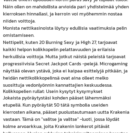
Näin ollen on mahdollista arvioida pari yhdistelmää yhden
kierroksen hinnallasi, ja kerroin voi myöhemmin nostaa
niiden voittoja.
Monista nettikasinoista löytyy edullisia vaatimuksia pelin
omistamiseen.
Nettipelit, kuten 20 Burning Sexy ja High 27, tarjoavat
kaikki helpon kolikkopelin pelattavuuden ja erilaisia ​​
herkullisia voittoja. Mutta jotkut näistä peleistä tarjoavat
progressiivisia Secret Jackpot Cards -pelejä. Microgaming
näyttää olevan ystävä, joka ei kaipaa esittelyjä pitkään, ja
heidän nettikolikkopelinsä ovat aina olleet melko
suosittuja vedonlyönnin kannattajien keskuudessa.
Kolikkopelien rullat: Usein kysytyt kysymykset
Jokaista pyöräytystäsi kohden pääset lähemmäksi
etupeliä. Kun pyöräytät 50 tätä symbolia useiden
kierrosten aikana, pääset puolustautumaan uutta Krakenia
vastaan. Tämä on "valitse ja valitse" -luoti, jossa löydät
kolme arvoarkkua, joita Krakenin lonkerot pitävät