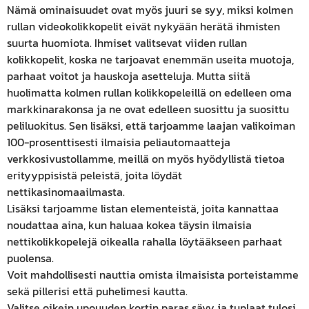
Nämä ominaisuudet ovat myös juuri se syy, miksi kolmen
rullan videokolikkopelit eivät nykyään herätä ihmisten
suurta huomiota. Ihmiset valitsevat viiden rullan
kolikkopelit, koska ne tarjoavat enemmän useita muotoja,
parhaat voitot ja hauskoja asetteluja. Mutta siitä
huolimatta kolmen rullan kolikkopeleillä on edelleen oma
markkinarakonsa ja ne ovat edelleen suosittu ja suosittu
peliluokitus.
Sen lisäksi, että tarjoamme laajan valikoiman
100-prosenttisesti ilmaisia ​​peliautomaatteja
verkkosivustollamme, meillä on myös hyödyllistä tietoa
erityyppisistä peleistä, joita löydät
nettikasinomaailmasta.
Lisäksi tarjoamme listan elementeistä, joita kannattaa
noudattaa aina, kun haluaa kokea täysin ilmaisia ​​
nettikolikkopelejä oikealla rahalla löytääkseen parhaat
puolensa.
Voit mahdollisesti nauttia omista ilmaisista porteistamme
sekä pillerisi että puhelimesi kautta.
Valitse oikein upouuden kortin paras sävy ja tuplaat tulosi.