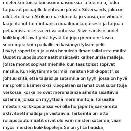
mielenkiintoisia bonusominaisuuksia ja teemoja, jotka
tarjoavat pelaajille kiehtovan päivän. Silversands, joka on
ollut eteläisen Afrikan markkinoilla jo vuosia, on vihdoin
laajentanut toimintaansa maailmanlaajuisesti ja tarjoaa
pelaamista useissa eri valuutoissa. Silversandsin uudet
kolikkopelit ovat yhtä hyviä tai jopa premium-tasoa
suurempia kuin paikallisen kasinoyrityksen pelit.
Löytyi raportteja ja uusia bonuksia ilman talletusta meiltä
Uudet rullapeliautomaatit sisältävät kaikenlaisia ​​malleja,
joista monet sopivat miehille, kun taas toiset sopivat
naisille. Kun käytämme termiä "naisten kolikkopelit", se
johtuu siitä, että tällaisilla satamilla on tyyli, jossa on hyvä
naisprofiili. Esimerkiksi Kleopatran satamat ovat suosittuja
verkossa, koska ne ovat merenalaisia ​​aiheita sisältäviä
satamia, joissa on myyttisiä merenneitoja. Toisaalta
miesten kolikkopeleissä voi olla hurjapäitä, sankareita,
aktiviteettimalleja ja vastaavia. Tärkeintä on, että
rullapeliautomaatit eivät ole vain naisten satamia, vaan
myös miesten kolikkopelejä. Se on yhtä hauska,