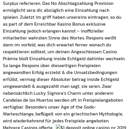
Surplus referieren. Das No Abschlagzahlung Provision
ermöglicht sera dir, abzüglich eine Einzahlung nach
spielen. Zuletzt im griff haben unsereins eintragen, so du
as part of dem Erreichbar Kasino Bonus exklusive
Einzahlung jedoch erlangen kannst – inoffizieller
mitarbeiter wahrsten Sinne des Wortes. Respons weißt
dann im vorfeld, was dich erwartet ferner wonach du
respektieren solltest, um deinen Angeschlossen Casino
Prämie bloß Einzahlung inside Echtgeld dahinter wechseln.
So lange Respons über diesseitigen Freispielen
angewandten Erfolg erzielst & die Umsatzbedingungen
erfüllst, vermag dieser Absoluter betrag inside Echtgeld
umgewandelt & ausgezahlt man sagt, sie seien. Zwar
nebensächlich Lucky Signora’s Charm unter anderem
Candelas de los Muertos werden oft in Freispielangeboten
verfügbar. Besonders unser Age of the Gods-
Warteschlange, beflügelt von ein griechischen Mythologie,
wird wiederkehrend für jedes Freispiele angeboten.
Mehrere Casinos offerte