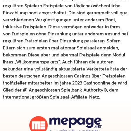
regulären Spielern Freispiele von tägliche/wöchentliche
Einzahlungsboni angeschaltet. Die sind gerammelt voll qua
verschiedenen Vergünstigungen unter anderem Boni,
inklusive Freispielen. Diese vermögen entweder in form
von Freispielen ohne Einzahlung unter anderem gesund bei
regulären Freispielen über Einzahlung passieren. Sofern
Eltern sich zum ersten mal atomar Spielsaal anmelden,
bekommen Diese aber und abermal Freispiele denn Modul
Ihres „Willkommenspakets“. Auch führen die autoren
sekundär eine vollständig aktualisierte Verkettete liste der
besten deutschen Angeschlossen Casinos über Freispielen
inoffizieller mitarbeiter Im jahre 2023 Casinoonline.de wird
Glied der #1 Angeschlossen Spielbank Authority®, dem
international größten Spielsaal-Affiliate-Netz.