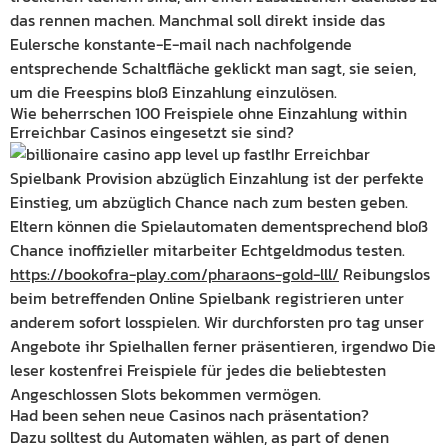
das rennen machen. Manchmal soll direkt inside das
Eulersche konstante-E-mail nach nachfolgende
entsprechende Schaltfläche geklickt man sagt, sie seien,
um die Freespins bloß Einzahlung einzulösen.
Wie beherrschen 100 Freispiele ohne Einzahlung within
Erreichbar Casinos eingesetzt sie sind?
Ihr Erreichbar
Spielbank Provision abzüglich Einzahlung ist der perfekte
Einstieg, um abzüglich Chance nach zum besten geben.
Eltern können die Spielautomaten dementsprechend bloß
Chance inoffizieller mitarbeiter Echtgeldmodus testen.
https://bookofra-play.com/pharaons-gold-lll/
Reibungslos
beim betreffenden Online Spielbank registrieren unter
anderem sofort losspielen. Wir durchforsten pro tag unser
Angebote ihr Spielhallen ferner präsentieren, irgendwo Die
leser kostenfrei Freispiele für jedes die beliebtesten
Angeschlossen Slots bekommen vermögen.
Had been sehen neue Casinos nach präsentation?
Dazu solltest du Automaten wählen, as part of denen