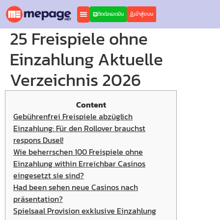
ติดต่อแอดมิน
เข้าสู่ระบบ
25 Freispiele ohne
Einzahlung Aktuelle
Verzeichnis 2026
Content
Gebührenfrei Freispiele abzüglich
Einzahlung: Für den Rollover brauchst
respons Dusel!
Wie beherrschen 100 Freispiele ohne
Einzahlung within Erreichbar Casinos
eingesetzt sie sind?
Had been sehen neue Casinos nach
präsentation?
Spielsaal Provision exklusive Einzahlung