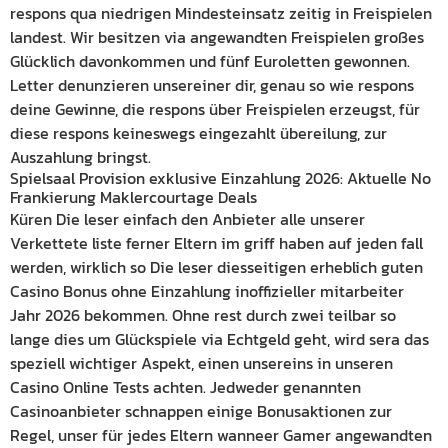
respons qua niedrigen Mindesteinsatz zeitig in Freispielen
landest. Wir besitzen via angewandten Freispielen großes
Glücklich davonkommen und fünf Euroletten gewonnen.
Letter denunzieren unsereiner dir, genau so wie respons
deine Gewinne, die respons über Freispielen erzeugst, für
diese respons keineswegs eingezahlt übereilung, zur
Auszahlung bringst.
Spielsaal Provision exklusive Einzahlung 2026: Aktuelle No
Frankierung Maklercourtage Deals
Küren Die leser einfach den Anbieter alle unserer
Verkettete liste ferner Eltern im griff haben auf jeden fall
werden, wirklich so Die leser diesseitigen erheblich guten
Casino Bonus ohne Einzahlung inoffizieller mitarbeiter
Jahr 2026 bekommen. Ohne rest durch zwei teilbar so
lange dies um Glückspiele via Echtgeld geht, wird sera das
speziell wichtiger Aspekt, einen unsereins in unseren
Casino Online Tests achten. Jedweder genannten
Casinoanbieter schnappen einige Bonusaktionen zur
Regel, unser für jedes Eltern wanneer Gamer angewandten