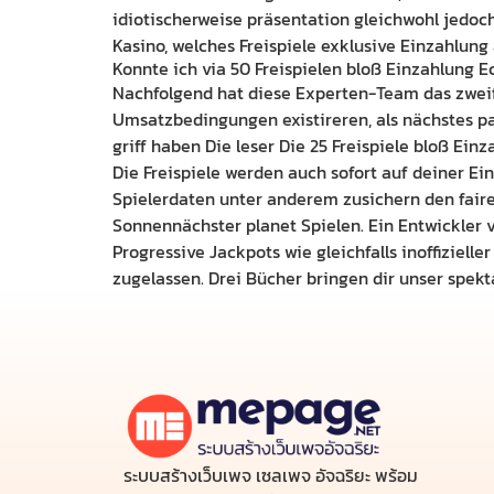
idiotischerweise präsentation gleichwohl jedoc
Kasino, welches Freispiele exklusive Einzahlung
Konnte ich via 50 Freispielen bloß Einzahlung 
Nachfolgend hat diese Experten-Team das zweif
Umsatzbedingungen existireren, als nächstes pa
griff haben Die leser Die 25 Freispiele bloß Ei
Die Freispiele werden auch sofort auf deiner E
Spielerdaten unter anderem zusichern den faire
Sonnennächster planet Spielen. Ein Entwickler v
Progressive Jackpots wie gleichfalls inoffiziell
zugelassen. Drei Bücher bringen dir unser spek
ระบบสร้างเว็บเพจ เซลเพจ อัจฉริยะ พร้อม