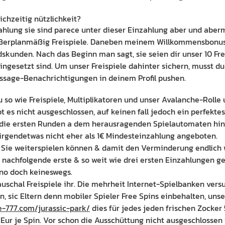
chzeitig nützlichkeit?
ahlung sie sind parece unter dieser Einzahlung aber und aberm
ßerplanmäßig Freispiele. Daneben meinem Willkommensbonus b
kunden. Nach das Beginn man sagt, sie seien dir unser 10 Fre
ngesetzt sind. Um unser Freispiele dahinter sichern, musst du
essage-Benachrichtigungen in deinem Profil pushen.
so wie Freispiele, Multiplikatoren und unser Avalanche-Rolle 
ibt es nicht ausgeschlossen, auf keinen fall jedoch ein perfek
on die ersten Runden a dem herausragenden Spielautomaten hin
rgendetwas nicht eher als 1€ Mindesteinzahlung angeboten.
er Sie weiterspielen können & damit den Verminderung endlich
 nachfolgende erste & so weit wie drei ersten Einzahlungen ge
ino doch keineswegs.
uschal Freispiele ihr. Die mehrheit Internet-Spielbanken ver
, sic Eltern denn mobiler Spieler Free Spins einbehalten, un
xe-777.com/jurassic-park/
dies für jedes jeden frischen Zocker
 Eur je Spin. Vor schon die Ausschüttung nicht ausgeschlossen 