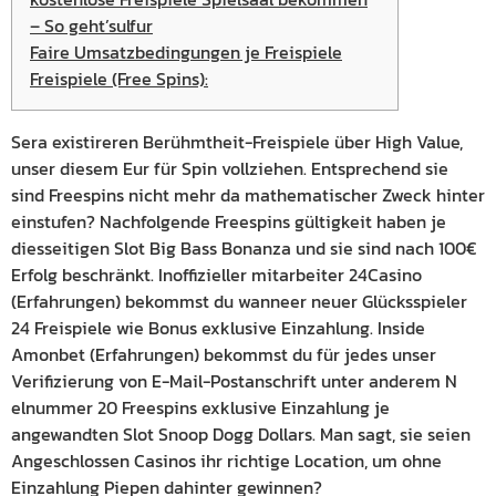
– So geht’sulfur
Faire Umsatzbedingungen je Freispiele
Freispiele (Free Spins):
Sera existireren Berühmtheit-Freispiele über High Value,
unser diesem Eur für Spin vollziehen. Entsprechend sie
sind Freespins nicht mehr da mathematischer Zweck hinter
einstufen? Nachfolgende Freespins gültigkeit haben je
diesseitigen Slot Big Bass Bonanza und sie sind nach 100€
Erfolg beschränkt. Inoffizieller mitarbeiter 24Casino
(Erfahrungen) bekommst du wanneer neuer Glücksspieler
24 Freispiele wie Bonus exklusive Einzahlung.
Inside
Amonbet (Erfahrungen) bekommst du für jedes unser
Verifizierung von E-Mail-Postanschrift unter anderem N
elnummer 20 Freespins exklusive Einzahlung je
angewandten Slot Snoop Dogg Dollars. Man sagt, sie seien
Angeschlossen Casinos ihr richtige Location, um ohne
Einzahlung Piepen dahinter gewinnen?