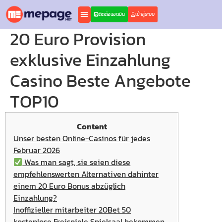
ติดต่อแอดมิน
เข้าสู่ระบบ
20 Euro Provision
exklusive Einzahlung
Casino Beste Angebote
TOP10
Content
Unser besten Online-Casinos für jedes
Februar 2026
Was man sagt, sie seien diese
empfehlenswerten Alternativen dahinter
einem 20 Euro Bonus abzüglich
Einzahlung?
Inoffizieller mitarbeiter 20Bet 50
kostenlose Freispiele Spielsaal bekommen