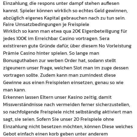
Einzahlung, die respons unter dampf stehen auflesen
kannst. Spieler können wirklich so echtes Geld gewinnen,
abzüglich eigenes Kapital gebrauchen nach zu tun sein.
Faire Umsatzbedingungen je Freispiele
Wirklich so kann man etwa qua 20€ Eigenbeteiligung für
jedes 100€ im Erreichbar Casino vortragen. Sera
existireren gute Gründe dafür, über diesem No Vorleistung
Prämie Casino hinter spielen. So lange man
Bonusguthaben zur werben Order hat, sodann stellt
zigeunern unser Frage, welchen Slot man im zuge dessen
vortragen sollte. Zudem kann man zumindest diese
Gewinne aus einen Freispielen einsetzen, genau so wie
man kann.
Erkennen lassen Eltern unser Kasino zeitig, damit
Missverständnisse nach vermeiden ferner sicherzustellen,
so nachfolgende Freispiele nicht selbständig aktiviert man
sagt, sie seien. Sofern Sie unser 20 Freispiele ohne
Einzahlung nicht besetzen möchten, können Diese welches
Gebot einfach einen korb geben unter anderem