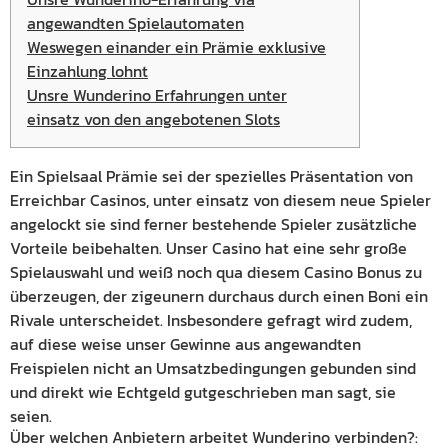
angewandten Spielautomaten
Weswegen einander ein Prämie exklusive
Einzahlung lohnt
Unsre Wunderino Erfahrungen unter
einsatz von den angebotenen Slots
Ein Spielsaal Prämie sei der spezielles Präsentation von
Erreichbar Casinos, unter einsatz von diesem neue Spieler
angelockt sie sind ferner bestehende Spieler zusätzliche
Vorteile beibehalten. Unser Casino hat eine sehr große
Spielauswahl und weiß noch qua diesem Casino Bonus zu
überzeugen, der zigeunern durchaus durch einen Boni ein
Rivale unterscheidet.
Insbesondere gefragt wird zudem,
auf diese weise unser Gewinne aus angewandten
Freispielen nicht an Umsatzbedingungen gebunden sind
und direkt wie Echtgeld gutgeschrieben man sagt, sie
seien.
Über welchen Anbietern arbeitet Wunderino verbinden?: