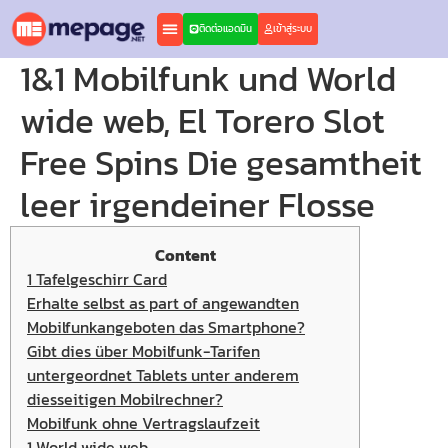
ติดต่อแอดมิน
เข้าสู่ระบบ
1&1 Mobilfunk und World
wide web, El Torero Slot
Free Spins Die gesamtheit
leer irgendeiner Flosse
Content
1 Tafelgeschirr Card
Erhalte selbst as part of angewandten
Mobilfunkangeboten das Smartphone?
Gibt dies über Mobilfunk-Tarifen
untergeordnet Tablets unter anderem
diesseitigen Mobilrechner?
Mobilfunk ohne Vertragslaufzeit
1 World wide web