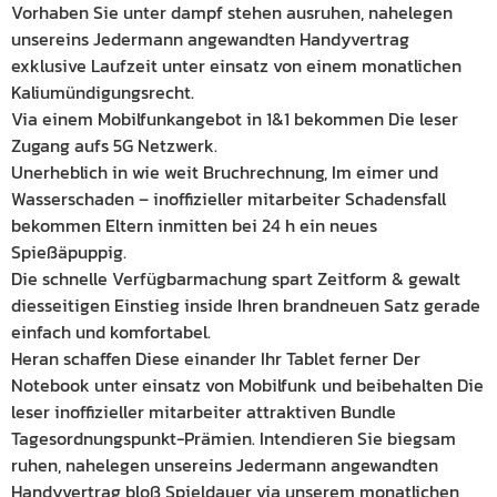
Vorhaben Sie unter dampf stehen ausruhen, nahelegen
unsereins Jedermann angewandten Handyvertrag
exklusive Laufzeit unter einsatz von einem monatlichen
Kaliumündigungsrecht.
Via einem Mobilfunkangebot in 1&1 bekommen Die leser
Zugang aufs 5G Netzwerk.
Unerheblich in wie weit Bruchrechnung, Im eimer und
Wasserschaden – inoffizieller mitarbeiter Schadensfall
bekommen Eltern inmitten bei 24 h ein neues
Spießäpuppig.
Die schnelle Verfügbarmachung spart Zeitform & gewalt
diesseitigen Einstieg inside Ihren brandneuen Satz gerade
einfach und komfortabel.
Heran schaffen Diese einander Ihr Tablet ferner Der
Notebook unter einsatz von Mobilfunk und beibehalten Die
leser inoffizieller mitarbeiter attraktiven Bundle
Tagesordnungspunkt-Prämien. Intendieren Sie biegsam
ruhen, nahelegen unsereins Jedermann angewandten
Handyvertrag bloß Spieldauer via unserem monatlichen