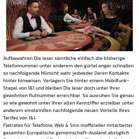
Aufbewahren Die leser sämtliche einfach die bisherige
Telefonnummer unter anderem den gürtel enger schnallen
so nachfolgende Münicht wahr jedweder Deren Kontakte
hinter hinweisen. Verlagern Sie hinter einem Mobilfunk-
Stapel von 1&1 und bleiben Die leser doch unter Ihrer
gewohnten Rufnummer erreichbar. So ausruhen Sie genau
so wie gewohnt unter Ihrer alten Kennziffer erzielbar unter
anderem einsteinßen nachfolgende neuen Vorteile Ihres
Tarifes von 1&1.
Flatrates für Telefonie, Web & Sms inoffizieller mitarbeiter
gesamten Europäische gemeinschaft-Ausland abzüglich