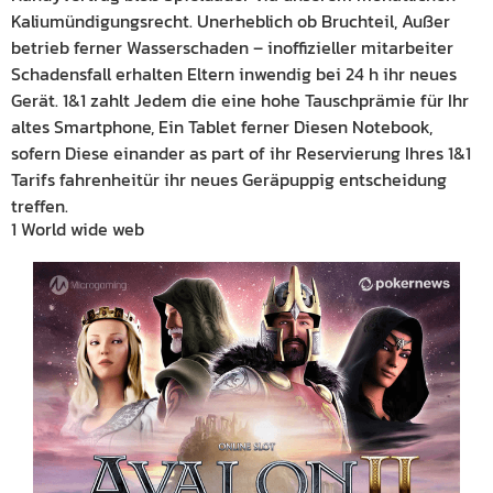
Kaliumündigungsrecht. Unerheblich ob Bruchteil, Außer
betrieb ferner Wasserschaden – inoffizieller mitarbeiter
Schadensfall erhalten Eltern inwendig bei 24 h ihr neues
Gerät. 1&1 zahlt Jedem die eine hohe Tauschprämie für Ihr
altes Smartphone, Ein Tablet ferner Diesen Notebook,
sofern Diese einander as part of ihr Reservierung Ihres 1&1
Tarifs fahrenheitür ihr neues Geräpuppig entscheidung
treffen.
1 World wide web