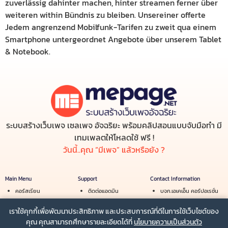
zuverlässig dahinter machen, hinter streamen ferner über
weiteren within Bündnis zu bleiben. Unsereiner offerte
Jedem angrenzend Mobilfunk-Tarifen zu zweit qua einem
Smartphone untergeordnet Angebote über unserem Tablet
& Notebook.
ระบบสร้างเว็บเพจ เซลเพจ อัจฉริยะ พร้อมคลิปสอนแบบจับมือทำ มี
เทมเพลตให้โหลดใช้ ฟรี !
วันนี้..คุณ “มีเพจ” แล้วหรือยัง ?
Main Menu
Support
Contact Information
คอร์สเรียน
ติดต่อแอดมิน
บจก.เอเคเอ็น คอร์ปอเรชั่น
สร้างรายได้
เงื่อนไขการใช้บริการ
Email :
info@mepage.net
เราใช้คุกกี้เพื่อพัฒนาประสิทธิภาพ และประสบการณ์ที่ดีในการใช้เว็บไซต์ของ
ร้านค้า
นโยบายความเป็นส่วนตัว
Line :
@mepage
คุณ คุณสามารถศึกษารายละเอียดได้ที่
นโยบายความเป็นส่วนตัว