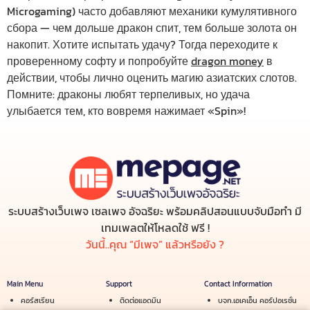
Microgaming) часто добавляют механики кумулятивного
сбора — чем дольше дракон спит, тем больше золота он
накопит. Хотите испытать удачу? Тогда переходите к
проверенному софту и попробуйте
dragon money
в
действии, чтобы лично оценить магию азиатских слотов.
Помните: драконы любят терпеливых, но удача
улыбается тем, кто вовремя нажимает «Spin»!
ระบบสร้างเว็บเพจ เซลเพจ อัจฉริยะ พร้อมคลิปสอนแบบจับมือทำ มี
เทมเพลตให้โหลดใช้ ฟรี !
วันนี้..คุณ “มีเพจ” แล้วหรือยัง ?
Main Menu
Support
Contact Information
คอร์สเรียน
ติดต่อแอดมิน
บจก.เอเคเอ็น คอร์ปอเรชั่น