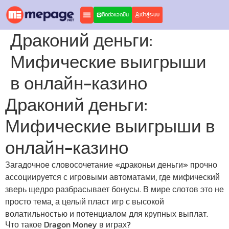
ติดต่อแอดมิน
เข้าสู่ระบบ
Драконий деньги:
Мифические выигрыши
в онлайн-казино
Драконий деньги:
Мифические выигрыши в
онлайн-казино
Загадочное словосочетание «драконьи деньги» прочно
ассоциируется с игровыми автоматами, где мифический
зверь щедро разбрасывает бонусы. В мире слотов это не
просто тема, а целый пласт игр с высокой
волатильностью и потенциалом для крупных выплат.
Что такое Dragon Money в играх?